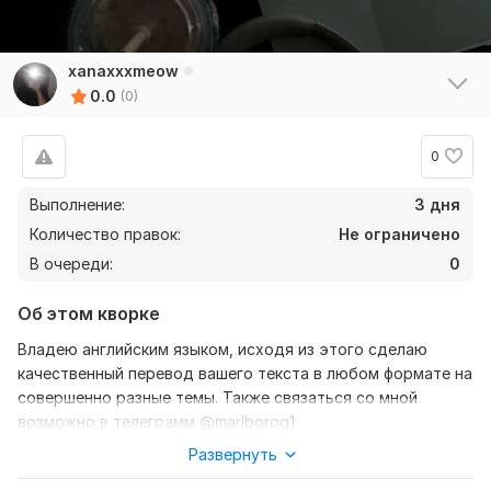
xanaxxxmeow
0.0
(0)
0
Выполнение:
3 дня
Количество правок:
Не ограничено
В очереди:
0
Об этом кворке
Владею английским языком, исходя из этого сделаю
качественный перевод вашего текста в любом формате на
совершенно разные темы. Также связаться со мной
возможно в телеграмм @marlboroq1
Развернуть
Нужно для заказа:
Ожидаю от вас текст, желательно в формате документа,