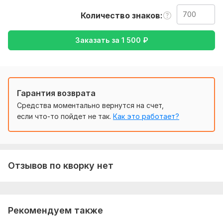
также уточнение моей работы-перевод с английского на
Количество знаков
русский , либо же с русского на английский
Тематика:
Авто и мото,
Красота и мода,
Работа, карьера,
Заказать за
1 500
₽
Семья, дети,
Хобби и увлечения
Язык перевода:
с Английского на Русский
с Русского на Английский
Гарантия возврата
Объем услуги в кворке:
700 знаков
Средства моментально вернутся на счет,
если что-то пойдет не так.
Как это работает?
Отзывов по кворку нет
Рекомендуем также