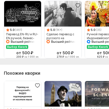
5.0
(461)
5.0
(1K+)
5.0
(35)
Перевод EN-RU и RU-
Сделаю перевод с
Ручной перево
EN ручной, бизнес-
русского на
Индонезийског
английский
английский и
Русский и нао
наоборот
Выбор Kwork
Выбор Kwork
от 500
₽
от 500
₽
от 50
200
₽
за 1 000 зн.
278
₽
за 1 000 зн.
625
₽
за 
Похожие кворки