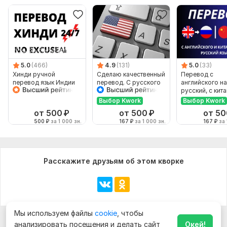
Язык перевода:
с Китайского на Русский
с Русского на Китайский
Объем услуги в кворке:
1 800 знаков
5.0
(466)
4.9
(131)
5.0
(33)
Хинди ручной
Сделаю качественный
Перевод с
перевод язык Индии
перевод. С русского
английского на
Индийский
на английский и
русский, с кит
наоборот
на русский
Выбор Kwork
Выбор Kwork
от 500
₽
от 500
₽
от 50
500
₽
за 1 000 зн.
167
₽
за 1 000 зн.
167
₽
за 
Расскажите друзьям об этом кворке
Мы используем файлы
cookie
, чтобы
анализировать посещения и делать сайт
Окей!