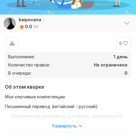
kaipovana
0.0
(0)
0
Выполнение:
1 день
Количество правок:
Не ограничено
В очереди:
0
Об этом кворке
Мои ключевые компетенции:
Письменный перевод (китайский - русский):
- Юридические документы (договоры, доверенности,
судебные материалы)
Развернуть
- Техническая документация (архитектура,