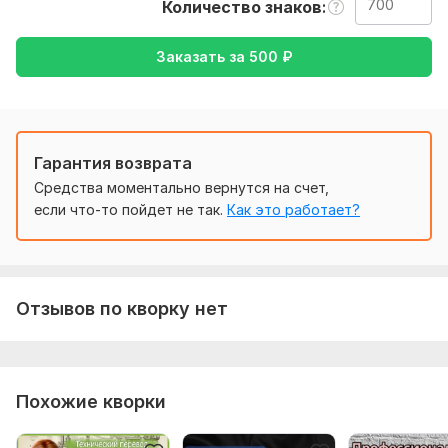
Количество знаков
Чтобы выполнить ваш заказ, мне потребуется от вас
текст ( желательно в формате документа ), а так же
Заказать за
500
₽
желаемый перевод ( с русского на английский или
наоборот )
Тематика:
Красота и мода,
Кулинария,
Культура и
искусство,
Медицина и здоровье,
Образование и наука
Гарантия возврата
Язык перевода:
Средства моментально вернутся на счет,
с Английского на Русский
если что-то пойдет не так.
Как это работает?
с Русского на Английский
Объем услуги в кворке:
700 знаков
Отзывов по кворку нет
Похожие кворки