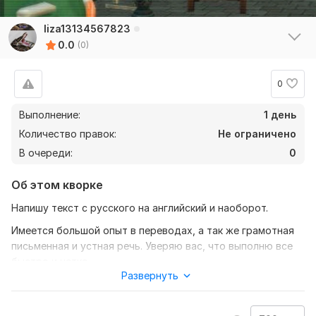
liza13134567823
0.0
(0)
0
Выполнение:
1 день
Количество правок:
Не ограничено
В очереди:
0
Об этом кворке
Напишу текст с русского на английский и наоборот.
Имеется большой опыт в переводах, а так же грамотная
письменная и устная речь. Уверяю вас, что выполню все
быстро и четко.
Развернуть
Соответствие качества и цены.
Нужно для заказа: