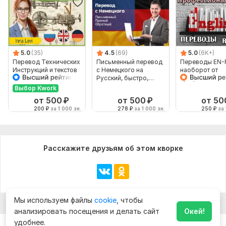
5.0
(35)
4.5
(69)
5.0
(6K+)
Перевод Технических
Письменный перевод
Переводы EN-
Инструкций и текстов
с Немецкого на
наоборот от
с Английского на
Русский, быстро,
профессионал
Русский
качественно
Выбор Kwork
от 500
₽
от 500
₽
от 50
200
₽
за 1 000 зн.
278
₽
за 1 000 зн.
250
₽
за 
Расскажите друзьям об этом кворке
Мы используем файлы
cookie
, чтобы
анализировать посещения и делать сайт
Окей!
удобнее.