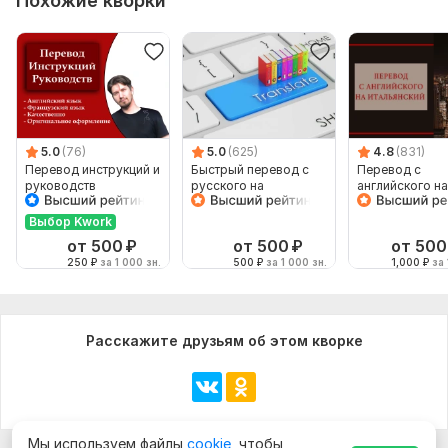
Похожие кворки
5.0
(76)
5.0
(625)
4.8
(831)
Перевод инструкций и
Быстрый перевод с
Перевод с
руководств
русского на
английского на
английский
итальянский
Выбор Kwork
от 500
₽
от 500
₽
от 500
250
₽
за 1 000 зн.
500
₽
за 1 000 зн.
1,000
₽
за 
Расскажите друзьям об этом кворке
Мы используем файлы
cookie
, чтобы