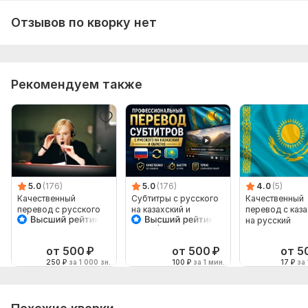
Отзывов по кворку нет
Рекомендуем также
5.0
(176)
5.0
(176)
4.0
(5)
Качественный
Субтитры с русского
Качественный
перевод с русского
на казахский и
перевод с каз
на казахский язык и
наоборот
на русский
наоборот
от 500
₽
от 500
₽
от 5
250
₽
за 1 000 зн.
100
₽
за 1 мин.
17
₽
за 