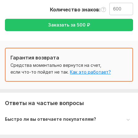
От вас нужен лишь текст и время, за которое я должна
Количество знаков
выполнить работу, могу переводить не только сплошные
текста, но также комиксы и т.д
Заказать за
500
₽
Тематика:
Интернет и технологии,
Образование и наука,
Отдых и развлечения,
Работа, карьера,
Туризм и
путешествия
Язык перевода:
Гарантия возврата
с Английского на Русский
Средства моментально вернутся на счет,
с Русского на Английский
если что-то пойдет не так.
Как это работает?
Объем услуги в кворке:
600 знаков
Ответы на частые вопросы
Быстро ли вы отвечаете покупателям?