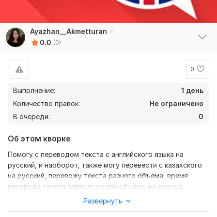
Ayazhan__Akmetturan
0.0
(0)
0
Выполнение:
1 день
Количество правок:
Не ограничено
В очереди:
0
Об этом кворке
Помогу с переводом текста с английского языка на
русский, и наоборот, также могу перевести с казахского
на русский, перевожу текста разного объёма, время
перевода текста зависит от его объёма, но всегда
выполняю быстро в сроки
Развернуть
Нужно для заказа: