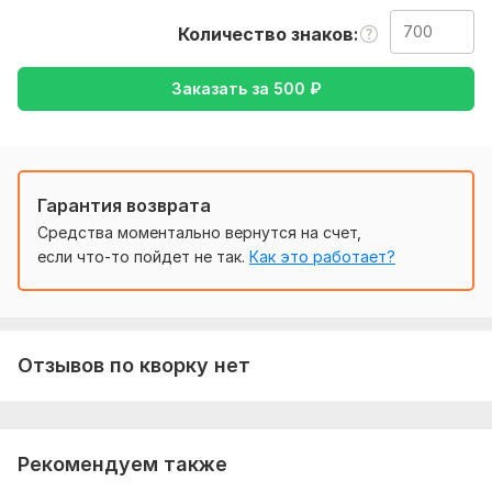
также уточнение моей работы-перевод с английского на
Количество знаков
русский , либо же с русского на английский
Тематика:
Другое
Заказать за
500
₽
Язык перевода:
с Английского на Русский
с Русского на Английский
Гарантия возврата
Объем услуги в кворке:
700 знаков
Средства моментально вернутся на счет,
если что-то пойдет не так.
Как это работает?
Отзывов по кворку нет
Рекомендуем также