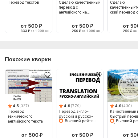
Перевод текстов
Сделаю качественный
Сделаю
перевод с
качественныйт
английского на
ский перевод 
русский языки
английского на
русский
от 500
₽
от 500
₽
от 50
333
₽
за 1 000 зн.
250
₽
за 1 000 зн.
250
₽
за 
Похожие кворки
4.5
(327)
4.9
(779)
4.9
(430)
Перевод
Перевод англо-
Качественный 
технического
русский и русско-
быстрый перев
английского текста
английский
киргизского и 
киргизский
от 500
₽
от 500
₽
от 50