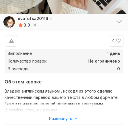
evafufsa20116
0.0
(0)
0
Выполнение:
1 день
Количество правок:
Не ограничено
В очереди:
0
Об этом кворке
Владею английским языком , исходя из этого сделаю
качественный перевод вашего текста в любом формате.
Также связаться со мной возможно в телеграмм
@ewvikss всегда на связи
Развернуть
Нужно для заказа:
Ожидаю от вас текст, желательно в формате документа,