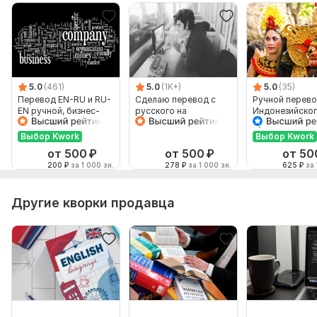
5.0
(461)
5.0
(1K+)
5.0
(35)
Перевод EN-RU и RU-
Сделаю перевод с
Ручной перево
EN ручной, бизнес-
русского на
Индонезийског
английский
английский и
Русский и нао
наоборот
Выбор Kwork
Выбор Kwork
от 500
₽
от 500
₽
от 50
200
₽
за 1 000 зн.
278
₽
за 1 000 зн.
625
₽
за 
Другие кворки продавца