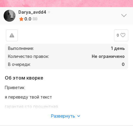
Darya_avdd4
0.0
(0)
0
Выполнение:
1 день
Количество правок:
Не ограничено
В очереди:
0
Об этом кворке
Приветик
я переведу твой текст
гарантия сто процентная
предоплата 50 процентов
Развернуть
к работе отношусь внимательно