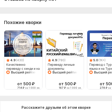
Похожие кворки
4.9
(430)
4.9
(780)
5.0
(1K+)
Качественно
Переведу личные
Перевод с Тур
переведу с хинди и на
документы
языка и на Тур
хинди
язык от носите
языка
от 500
₽
от 500
₽
от 50
714
₽
за 1 000 зн.
167
₽
за 1 000 зн.
278
₽
за 
Расскажите друзьям об этом кворке