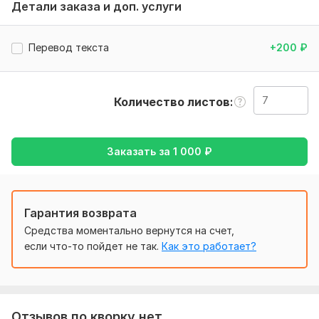
Нужно для заказа:
Детали заказа и доп. услуги
От тебя требуется только позитив , хорошее настроение
и тест с которым нужно поработать , но а потом
Перевод текста
+200
₽
мы начинаем работу !!!
Тематика:
Авто и мото,
Красота и мода,
Работа, карьера,
Семья, дети,
Спорт
Количество листов
Язык перевода:
с Английского на Русский
Заказать за
1 000
₽
с Русского на Английский
Объем услуги в кворке:
7 листов
Гарантия возврата
Средства моментально вернутся на счет,
если что-то пойдет не так.
Как это работает?
Отзывов по кворку нет