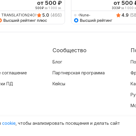
вьетнамский
армянский
от 500
₽
от 500
500
₽
за 1 000 зн.
333
₽
за 1 000 з
5.0
(466)
4.9
(5
TRANSLATION24ON7
-Nune-
Сообщество
П
Блог
По
 соглашение
Партнерская программа
Фр
тки ПД
Кейсы
Ка
Ру
Мо
ы
cookie
, чтобы анализировать посещения и делать сайт