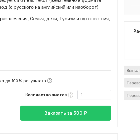
ребуется от вас текст (желательно в формате
од (с русского на английский или наоборот)
 развлечения,
Семья, дети,
Туризм и путешествия,
Ра
Выполн
а до 100% результата
Перево
Количество листов
Перево
Заказать за
500
₽