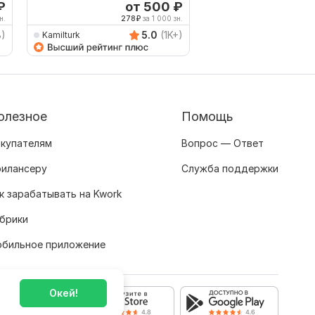
наоборот
₽
от 500
₽
о
Выбор Kwork
н.
278
₽
за 1 000 зн.
500
8)
5.0
(1K+)
Kamilturk
TRANSLATION24ON7
олезное
Помощь
купателям
Вопрос — Ответ
илансеру
Служба поддержки
к зарабатывать на Kwork
брики
бильное приложение
Окей!