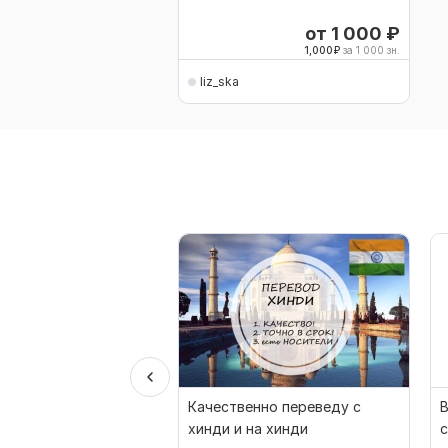
от 1 000
₽
1,000
₽
за 1 000 зн.
liz_ska
Качественно переведу с
В
хинди и на хинди
с