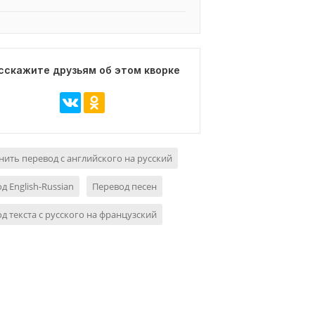
сскажите друзьям об этом кворке
ить перевод с английского на русский
д English-Russian
Перевод песен
д текста с русского на французский