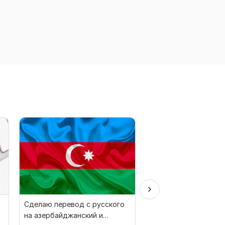
Сделаю перевод с русского
Немецкий ручной пе
на азербайджанский и
немецкого на немец