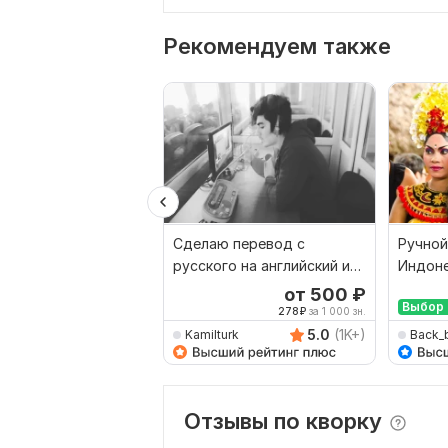
Рекомендуем также
Сделаю перевод с
Ручной
русского на английский и
Индоне
наоборот
Русски
от 500
₽
Выбор 
278
₽
за 1 000 зн.
5.0
(1K+)
Kamilturk
Back_
Отзывы по кворку