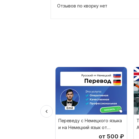
Отзывов по кворку нет
Переведу с Немецкого языка
Т
и на Немецкий язык от
А
носителя языка
от 500
₽