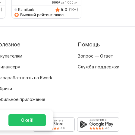
н.
600
₽
за 1 000 зн.
333
0)
5.0
(1K+)
Kamilturk
AVRINGROUPTRANSLA
олезное
Помощь
купателям
Вопрос — Ответ
илансеру
Служба поддержки
к зарабатывать на Kwork
брики
бильное приложение
Окей!