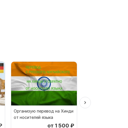
Организую перевод на Хинди
Перевод с Русского
от носителей языка
Английского на Туре
Турецкого
₽
от 1 500
₽
о