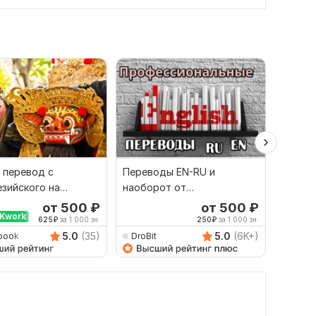
 перевод с
Переводы EN-RU и
Сдела
зийского на
наоборот от
перево
й и наоборот
профессионала
англий
от 500
₽
от 500
₽
Kwork
Выбор
625
₽
за 1 000 зн.
250
₽
за 1 000 зн.
5.0
(35)
5.0
(6K+)
book
DroBit
Dimitr