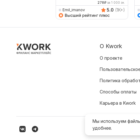
278
₽
за 1 000 зн.
5.0
(1K+)
Emil_imanov
О Kwork
О проекте
Пользовательское
Политика обрабо
Способы оплаты
Карьера в Kwork
Мы используем файл
удобнее.