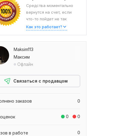
Средства моментально
вернутся на счет, если
что-то пойдет не так
Как это работает?
Maksim113
Максим
Офлайн
Связаться с продавцом
олнено заказов
0
0
0
 оценок
0
азов в работе