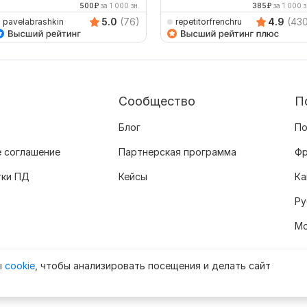
500
₽
за 1 000 зн.
385
₽
за 1 000 з
5.0
(76)
4.9
(43
pavelabrashkin
repetitorfrenchru
Сообщество
П
Блог
По
 соглашение
Партнерская программа
Фр
тки ПД
Кейсы
Ка
Ру
Мо
ы
cookie
, чтобы анализировать посещения и делать сайт