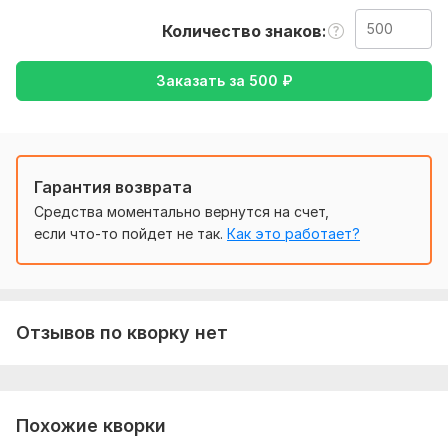
наоборот
Количество знаков
Тематика:
Красота и мода,
Кулинария,
Культура и
искусство,
Спорт,
Товары и услуги
Заказать за
500
₽
Язык перевода:
с Русского на Английский
Объем услуги в кворке:
500 знаков
Гарантия возврата
Средства моментально вернутся на счет,
если что-то пойдет не так.
Как это работает?
Отзывов по кворку нет
Похожие кворки