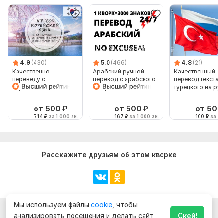
4.9
(430)
5.0
(466)
4.8
(21)
Качественно
Арабский ручной
Качественный
переведу с
перевод с арабского
перевод текста
корейского или на
на арабский
турецкого на р
корейский
и наоборот
от 500
₽
от 500
₽
от 50
714
₽
за 1 000 зн.
167
₽
за 1 000 зн.
100
₽
за 
Расскажите друзьям об этом кворке
Мы используем файлы
cookie
, чтобы
анализировать посещения и делать сайт
Окей!