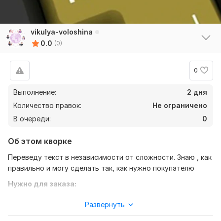
vikulya-voloshina
0.0
(0)
0
Выполнение:
2 дня
Количество правок:
Не ограничено
В очереди:
0
Об этом кворке
Переведу текст в независимости от сложности. Знаю , как
правильно и могу сделать так, как нужно покупателю
Нужно для заказа:
Чтобы выполнить ваш заказ, мне необходим текст, в
Развернуть
любом формате удобном для вас) Так же уточнение моей
работы-перевод с английского на русский, либо же