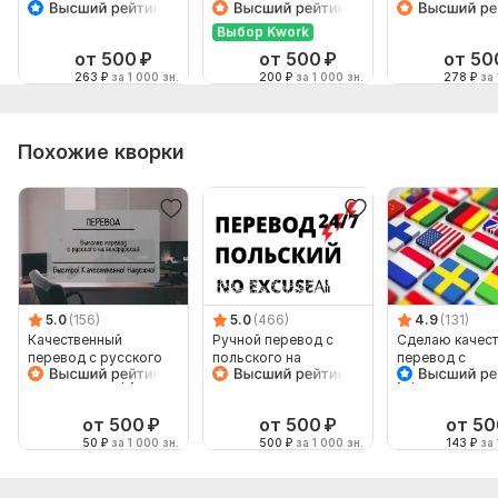
английского на
английский
английский и
русский, но не
наоборот
Выбор Kwork
наоборот
от 500
₽
от 500
₽
от 50
263
₽
за 1 000 зн.
200
₽
за 1 000 зн.
278
₽
за 
Похожие кворки
5.0
(156)
5.0
(466)
4.9
(131)
Качественный
Ручной перевод с
Сделаю качес
перевод с русского
польского на
перевод с
языка на белорусский
польский
украинского н
английский и
наоборот
от 500
₽
от 500
₽
от 50
50
₽
за 1 000 зн.
500
₽
за 1 000 зн.
143
₽
за 