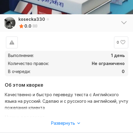
kosecka330
0.0
(0)
0
Выполнение:
1 день
Количество правок:
Не ограничено
В очереди:
0
Об этом кворке
Качественно и быстро переведу текста с Английского
языка на русский. Сделаю и с русского на английский, учту
пожелания клиента
Нужно для заказа:
Развернуть
Предоставить текст с языком, все условия для работы(
шрифт, размер) все учту и сделаю на высшем уровне