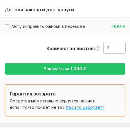
Тематика:
Красота и мода,
Культура и искусство,
Отдых
Детали заказа и доп. услуги
и развлечения,
Туризм и путешествия,
Хобби и увлечения
Язык перевода:
Могу исправить ошибки в переводе
+100
₽
с Английского на Русский
с Русского на Английский
Количество листов
Объем услуги в кворке:
2 листа
Заказать за
1 000
₽
Гарантия возврата
Средства моментально вернутся на счет,
если что-то пойдет не так.
Как это работает?