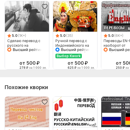
5.0
(1K+)
5.0
(35)
5.0
(6K+)
Сделаю перевод с
Ручной перевод с
Переводы EN-
русского на
Индонезийского на
наоборот от
английский и
Русский и наоборот
профессионал
наоборот
Выбор Kwork
от 500
₽
от 500
₽
от 50
278
₽
за 1 000 зн.
625
₽
за 1 000 зн.
250
₽
за 
Похожие кворки