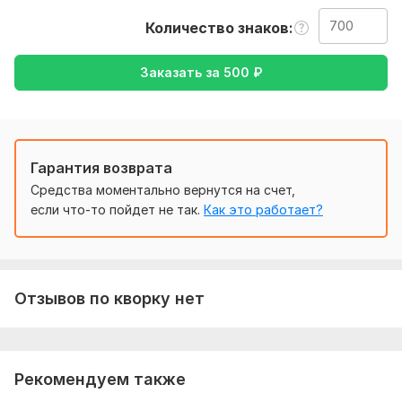
Ожидаю от вас текст, желательно в формате документа,
Количество знаков
также уточнение моей работы - перевод с английского на
русский, либо же с русского на английский
Заказать за
500
₽
Тематика:
Авто и мото,
Медицина и здоровье,
Товары и
услуги,
Туризм и путешествия,
Финансы, банки
Язык перевода:
с Русского на Английский
Гарантия возврата
с Английского на Русский
Средства моментально вернутся на счет,
Объем услуги в кворке:
700 знаков
если что-то пойдет не так.
Как это работает?
Отзывов по кворку нет
Рекомендуем также