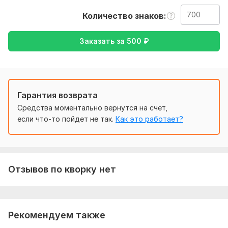
так же уточнение моей работы-перевод с английского на
русский, либо же с русского на английский
Количество знаков
Тематика:
Образование и наука,
Другое
Заказать за
500
₽
Язык перевода:
с Английского на Русский
с Русского на Английский
Объем услуги в кворке:
700 знаков
Гарантия возврата
Средства моментально вернутся на счет,
если что-то пойдет не так.
Как это работает?
Отзывов по кворку нет
Рекомендуем также