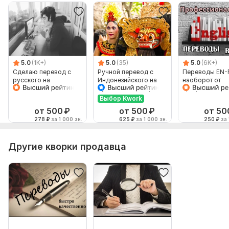
5.0
(1K+)
5.0
(35)
5.0
(6K+)
Сделаю перевод с
Ручной перевод с
Переводы EN-
русского на
Индонезийского на
наоборот от
английский и
Русский и наоборот
профессионал
наоборот
Выбор Kwork
от 500
₽
от 500
₽
от 50
278
₽
за 1 000 зн.
625
₽
за 1 000 зн.
250
₽
за 
Другие кворки продавца