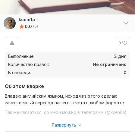
kceni1a
0.0
(0)
0
Выполнение:
3 дня
Количество правок:
Не ограничено
В очереди:
0
Об этом кворке
Владею английским языком, исходя из этого сделаю
качественный перевод вашего текста в любом формате.
Так же связаться со мной можно в телеграмм (@kceni1a)
Нужно для заказа:
Развернуть
Ожидаю от вас текст, желательно в формате документа,