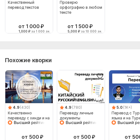
Качественный
Проверю
перевод текстов
орфографию в любом
тексте
от 1 000
₽
от 1 500
₽
1,000
₽
за 1 000 зн.
5,000
₽
за 10 000 зн.
Похожие кворки
4.9
(430)
4.9
(780)
5.0
(1K+)
Качественно
Переведу личные
Перевод с Тур
переведу с хинди и на
документы
языка и на Тур
хинди
язык от носите
языка
от 500
₽
от 500
₽
от 50