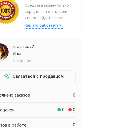
Средства моментально
вернутся на счет, если
что-то пойдет не так
Как это работает?
ikrasnicov2
Иван
Офлайн
Связаться с продавцом
олнено заказов
0
0
0
 оценок
0
азов в работе