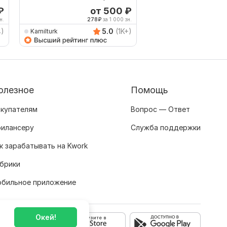
на Русский
₽
от 500
₽
о
н.
278
₽
за 1 000 зн.
500
4)
5.0
(1K+)
Kamilturk
TRANSLATION24ON7
олезное
Помощь
купателям
Вопрос — Ответ
илансеру
Служба поддержки
к зарабатывать на Kwork
брики
бильное приложение
Окей!