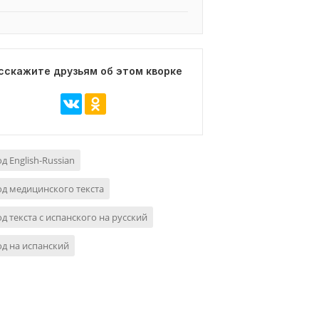
сскажите друзьям об этом кворке
д English-Russian
д медицинского текста
д текста с испанского на русский
д на испанский