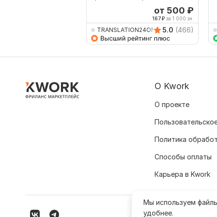
р
от 500
₽
167
₽
за 1 000 зн.
5.0
(466)
TRANSLATION24ON7
О Kwork
О проекте
Пользовательское
Политика обрабо
Способы оплаты
Карьера в Kwork
Мы используем файл
удобнее.