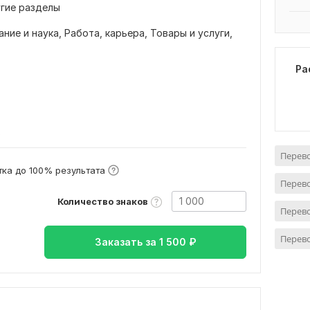
угие разделы
ние и наука,
Работа, карьера,
Товары и услуги,
Ра
в
Перево
ка до 100% результата
Перево
Количество знаков
Перево
Перево
Заказать за
1 500
₽