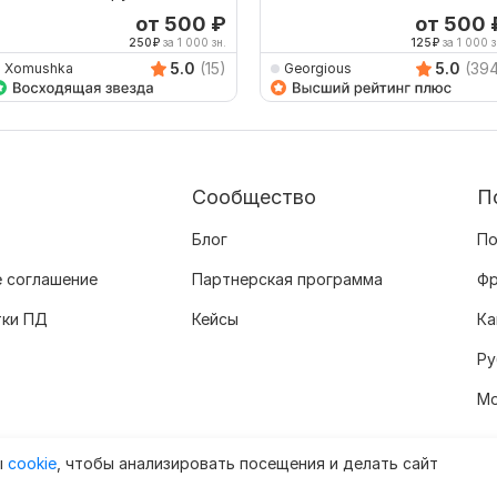
усского на латышский
от 500
₽
от 500
250
₽
за 1 000 зн.
125
₽
за 1 000 з
5.0
(15)
5.0
(39
Xomushka
Georgious
Сообщество
П
Блог
По
 соглашение
Партнерская программа
Фр
тки ПД
Кейсы
Ка
Ру
Мо
ы
cookie
, чтобы анализировать посещения и делать сайт