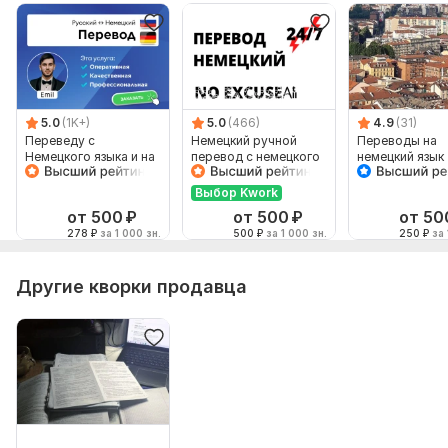
5.0
(1K+)
5.0
(466)
4.9
(31)
Переведу с
Немецкий ручной
Переводы на
Немецкого языка и на
перевод с немецкого
немецкий язык
Немецкий язык от
на немецкий
носителя языка
Выбор Kwork
от 500
₽
от 500
₽
от 50
278
₽
за 1 000 зн.
500
₽
за 1 000 зн.
250
₽
за 
Другие кворки продавца