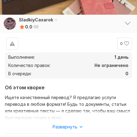
SladkiyCaxarok
0.0
(0)
0
Выполнение:
1 день
Количество правок:
Не ограничено
В очереди:
0
Об этом кворке
Ищете качественный перевод? Я предлагаю услуги
перевода в любом формате! Будь то документы, статьи
или креативные тексты — я сделаю так, чтобы ваш смысл
был передан точно и ярко.
Развернуть
Почему выбирают меня?