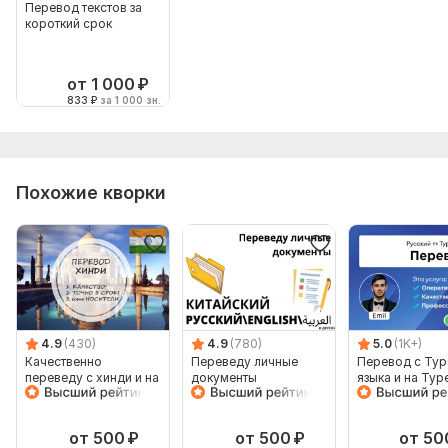
Перевод текстов за
короткий срок
от 1 000
₽
833
₽
за 1 000 зн.
Похожие кворки
4.9
(430)
4.9
(780)
5.0
(1K+)
Качественно
Переведу личные
Перевод с Тур
переведу с хинди и на
документы
языка и на Тур
хинди
язык от носите
языка
от 500
₽
от 500
₽
от 50