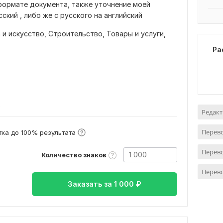
формате документа, также уточнение моей
ский , либо же с русского на английский
 и искусство,
Строительство,
Товары и услуги,
Ра
в
Редакт
Перево
ка до 100% результата
Перево
Количество знаков
Перев
Заказать за
1 000
₽