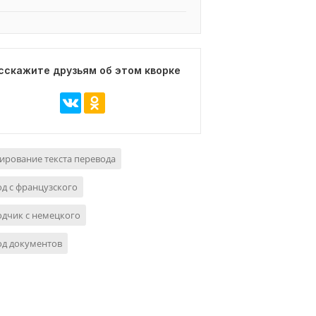
сскажите друзьям об этом кворке
ирование текста перевода
д с французского
дчик с немецкого
од документов