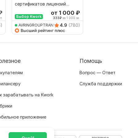
сертификатов лицензий
экспортной деклара
контрактов апостилей
₽
от 1 000
₽
о
Выбор Kwork
document
т.
333
₽
за 1 000 зн.
6)
4.9
(780)
AVRINGROUPTRANSLATIO
Kitaist
олезное
Помощь
купателям
Вопрос — Ответ
илансеру
Служба поддержки
к зарабатывать на Kwork
брики
бильное приложение