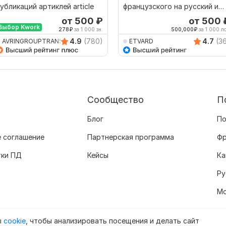
убликаций артиклей article
французского на русский и
наоборот
от 500
₽
от 500
Выбор Kwork
278
₽
за 1 000 зн.
500,000
₽
за 1 000 лс
4.9
(780)
4.7
(3
AVRINGROUPTRANSLATIO
ETVARD
Сообщество
П
Блог
По
 соглашение
Партнерская программа
Фр
тки ПД
Кейсы
Ка
Ру
Мо
ы
cookie
, чтобы анализировать посещения и делать сайт