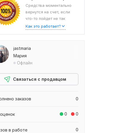
Средства моментально
вернутся на счет, если
что-то пойдет не так
Как это работает?
jastmaria
Мария
Офлайн
Связаться с продавцом
олнено заказов
0
0
0
 оценок
0
азов в работе