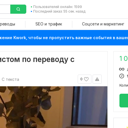
Пользователей онлайн: 1599
Последний заказ: 55 сек. назад
ереводы
SEO и трафик
Соцсети и маркетинг
ение Kwork, чтобы не пропустить важные события в ваше
1 
стом по переводу с
С текста
0
Кол