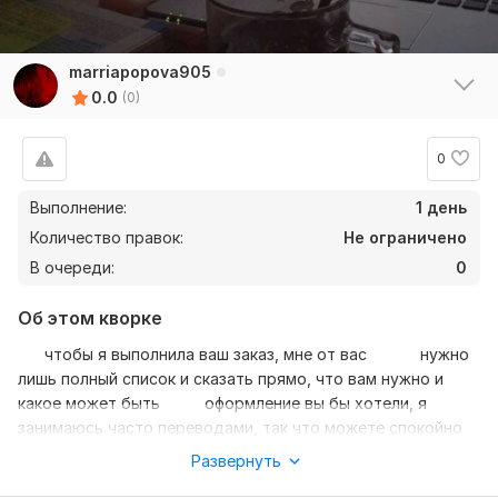
marriapopova905
0.0
(0)
0
Выполнение:
1 день
Количество правок:
Не ограничено
В очереди:
0
Об этом кворке
чтобы я выполнила ваш заказ, мне от вас нужно
лишь полный список и сказать прямо, что вам нужно и
какое может быть оформление вы бы хотели, я
занимаюсь часто переводами, так что можете спокойно
общаться ко мне, я помогу вам, жду всех кому нужна
Развернуть
помощь