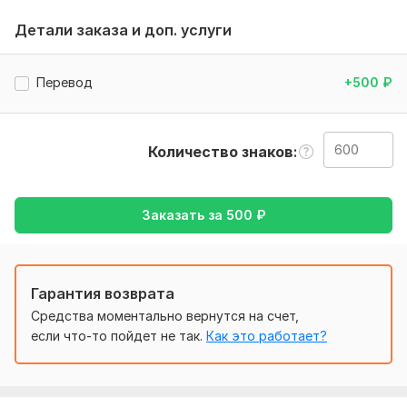
Нужно для заказа:
Детали заказа и доп. услуги
Нужно чтобы вы чётко обрисовали, то что вам надо, я
должна понимать, какие у вас пожелания, чтобы
совершить их
Перевод
+500
₽
Тематика:
Красота и мода,
Строительство,
Туризм и
путешествия,
Хобби и увлечения,
Юридическая
Количество знаков
Язык перевода:
с Русского на Английский
Объем услуги в кворке:
600 знаков
Заказать за
500
₽
Гарантия возврата
Средства моментально вернутся на счет,
если что-то пойдет не так.
Как это работает?