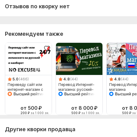
Отзывов по кворку нет
Рекомендуем также
5.0
(466)
4.8
(44)
4.8
(44)
Переведу сайт или
Перевод Интернет-
Перевод Интер
интернет-магазин с
магазина: русский-
магазина
испанского на
немецкий
русский
от 500
₽
от 8 000
₽
от 8 
200
₽
за 1 000 зн.
500
₽
за 1 000 зн.
500
₽
за 
Другие кворки продавца