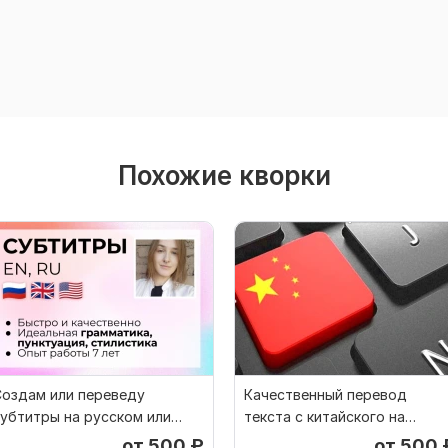
Похожие кворки
Создам или переведу
Качественный перевод
убтитры на русском или
текста с китайского на
нглийском
русский и наоборот
от 500
₽
от 500