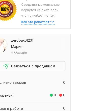
Средства моментально
вернутся на счет, если
что-то пойдет не так
Как это работает?
zerobak01231
Мария
Офлайн
Связаться с продавцом
олнено заказов
0
0
0
 оценок
0
азов в работе