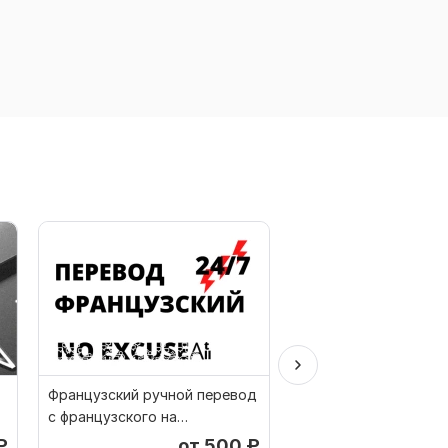
Французский ручной перевод
Иврит ручной перев
с французского на
иврита на иврит
французский
₽
от 500
₽
о