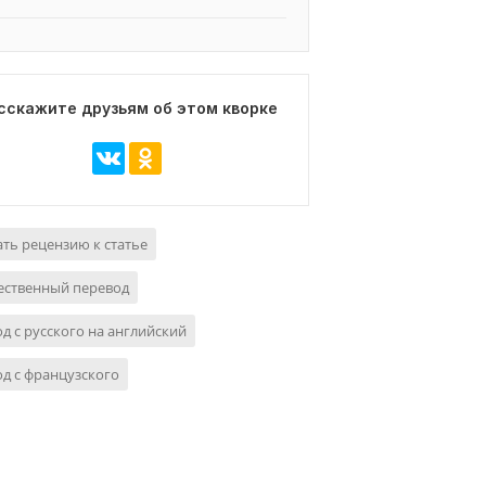
сскажите друзьям об этом кворке
ть рецензию к статье
ественный перевод
д с русского на английский
д с французского