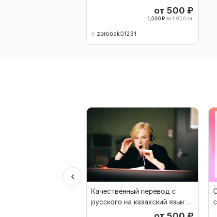
от 500
₽
1,000
₽
за 1 000 зн.
zerobak01231
Качественный перевод с
русского на казахский язык и
с
наоборот
а
от 500
₽