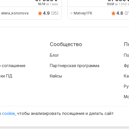
167
₽
за 1 мин.
100
₽
за 1 000 з
4.9
(35)
4.8
(2
elena_kononova
Matvey176
Сообщество
П
Блог
По
 соглашение
Партнерская программа
Фр
тки ПД
Кейсы
Ка
Ру
Мо
ы
cookie
, чтобы анализировать посещения и делать сайт