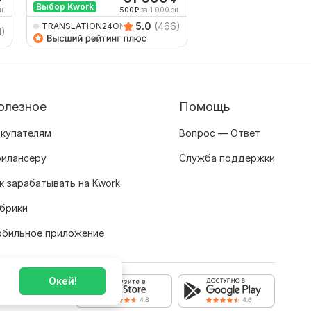
Выбор Kwork
н.
500
₽
за 1 000 зн.
500
5.0
(466)
TRANSLATION24ON7
TRANSLATION24ON7
1)
олезное
Помощь
купателям
Вопрос — Ответ
илансеру
Служба поддержки
к зарабатывать на Kwork
брики
бильное приложение
Окей!