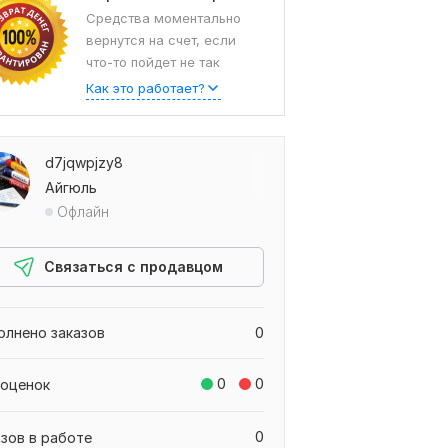
Средства моментально
вернутся на счет, если
что-то пойдет не так
Как это работает?
d7jqwpjzy8
Айгюль
Офлайн
Связаться с продавцом
олнено заказов
0
0
0
 оценок
0
азов в работе