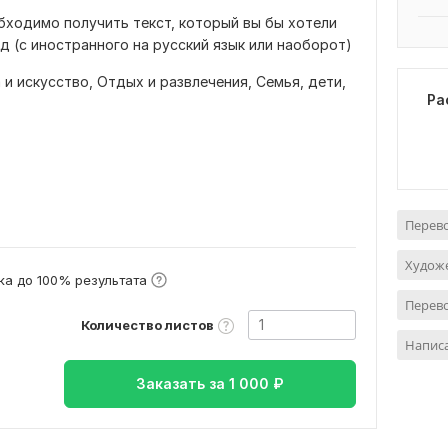
бходимо получить текст, который вы бы хотели
д (с иностранного на русский язык или наоборот)
 и искусство,
Отдых и развлечения,
Семья, дети,
Ра
Перево
Художе
а до 100% результата
Перево
Количество листов
Написа
Заказать за
1 000
₽