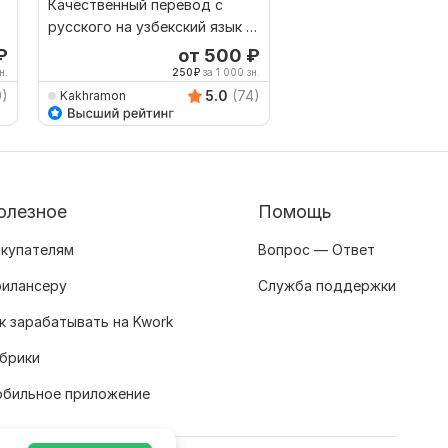
Качественный перевод с
Перевод инструкций
русского на узбекский язык и
руководств
наоборот
₽
от 500
₽
о
н.
250
₽
за 1 000 зн.
250
9)
5.0
(74)
Kakhramon
EgorTark
олезное
Помощь
купателям
Вопрос — Ответ
илансеру
Служба поддержки
к зарабатывать на Kwork
брики
бильное приложение