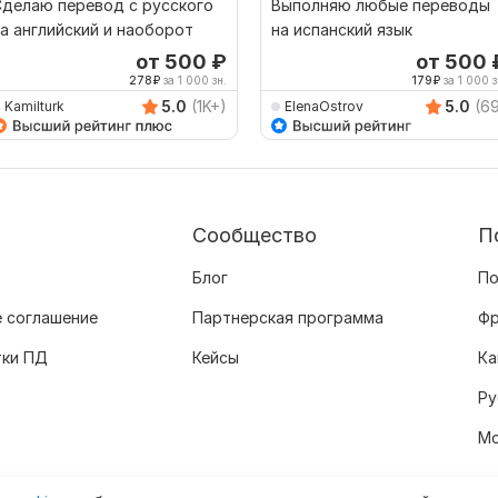
делаю перевод с русского
Выполняю любые переводы
а английский и наоборот
на испанский язык
от 500
₽
от 500
278
₽
за 1 000 зн.
179
₽
за 1 000 з
5.0
(1K+)
5.0
(6
Kamilturk
ElenaOstrov
Сообщество
П
Блог
По
 соглашение
Партнерская программа
Фр
тки ПД
Кейсы
Ка
Ру
Мо