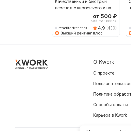
Качественный и быстрый
С
перевод с киргизского и на
н
киргизский
от 500
₽
500
₽
за 1 000 зн.
4.9
(430)
repetitorfrenchru
О Kwork
О проекте
Пользовательское
Политика обрабо
Способы оплаты
Карьера в Kwork