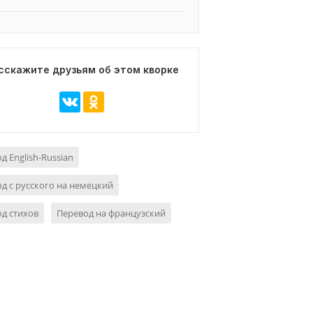
сскажите друзьям об этом кворке
д English-Russian
д с русского на немецкий
д стихов
Перевод на французский