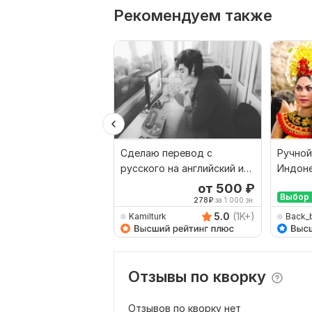
Рекомендуем также
Сделаю перевод с
Ручной
русского на английский и
Индоне
наоборот
Русски
от 500
₽
Выбор 
278
₽
за 1 000 зн.
5.0
(1K+)
Kamilturk
Back_
Отзывы по кворку
Отзывов по кворку нет