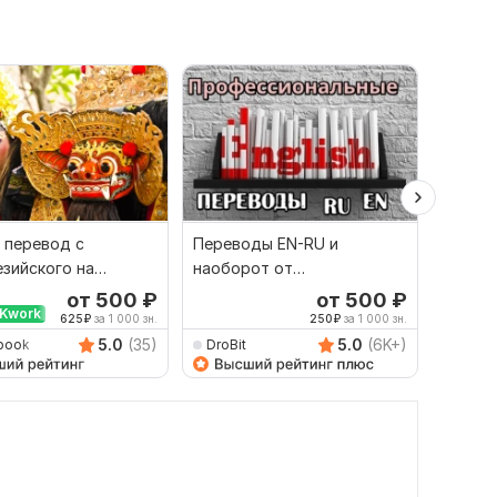
 перевод с
Переводы EN-RU и
Сдела
зийского на
наоборот от
перево
й и наоборот
профессионала
англий
от 500
₽
от 500
₽
Kwork
Выбор
625
₽
за 1 000 зн.
250
₽
за 1 000 зн.
5.0
(35)
5.0
(6K+)
book
DroBit
Dimitr