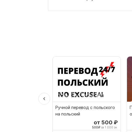
Ручной перевод с польского
П
на польский
о
от 500
₽
500
₽
за 1 000 зн.