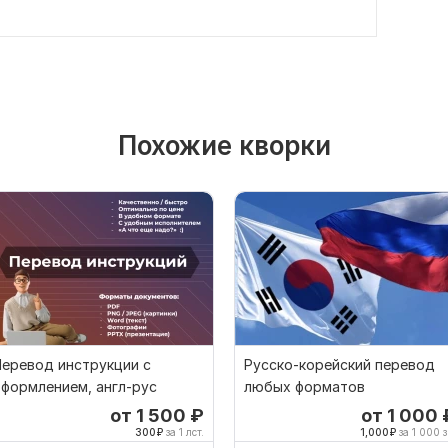
Похожие кворки
еревод инструкции с
Русско-корейский перевод
формлением, англ-рус
любых форматов
от 1 500
₽
от 1 000
300
₽
за 1 лст.
1,000
₽
за 1 000 з