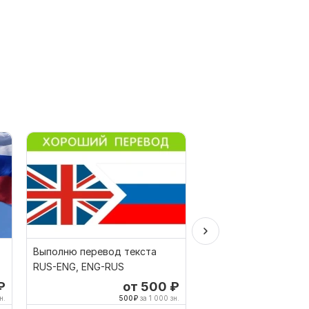
Выполню перевод текста
Китайский ручной пе
RUS-ENG, ENG-RUS
китайского на китай
тех юр документ
₽
от 500
₽
о
н.
500
₽
за 1 000 зн.
500