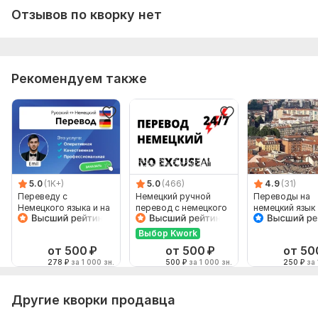
Отзывов по кворку нет
Рекомендуем также
5.0
(1K+)
5.0
(466)
4.9
(31)
Переведу с
Немецкий ручной
Переводы на
Немецкого языка и на
перевод с немецкого
немецкий язык
Немецкий язык от
на немецкий
носителя языка
Выбор Kwork
от 500
₽
от 500
₽
от 50
278
₽
за 1 000 зн.
500
₽
за 1 000 зн.
250
₽
за 
Другие кворки продавца