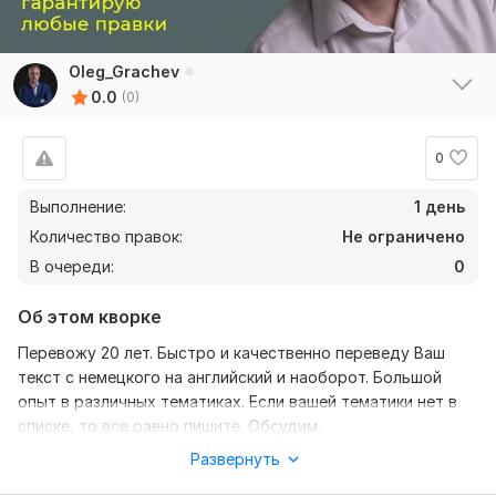
Oleg_Grachev
0.0
(0)
0
Выполнение:
1 день
Количество правок:
Не ограничено
В очереди:
0
Об этом кворке
Перевожу 20 лет. Быстро и качественно переведу Ваш
текст с немецкого на английский и наоборот. Большой
опыт в различных тематиках. Если вашей тематики нет в
списке, то все равно пишите. Обсудим.
Развернуть
Нужно для заказа:
Для быстрого и качественного выполнения Вашего заказа