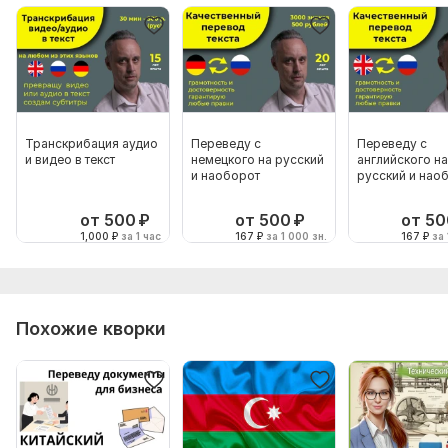
Транскрибация аудио
Переведу с
Переведу с
и видео в текст
немецкого на русский
английского на
и наоборот
русский и нао
от 500
₽
от 500
₽
от 50
1,000
₽
за 1 час
167
₽
за 1 000 зн.
167
₽
за 
Похожие кворки