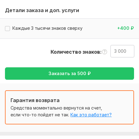
прошу Вас подробно описать свое задание, прислать
Детали заказа и доп. услуги
нужные файлы, ссылки и доступы.
Для больших заказов его стоимость пересчитывается
Каждые 3 тысячи знаков сверху
+400
₽
пропорционально общему количеству знаков.
Тематика:
Недвижимость,
Строительство,
Товары и
услуги,
Финансы, банки,
Юридическая
Количество знаков
Язык перевода:
с Английского на Немецкий
с Немецкого на Английский
Заказать за
500
₽
Объем услуги в кворке:
3 000 знаков
Гарантия возврата
Средства моментально вернутся на счет,
если что-то пойдет не так.
Как это работает?