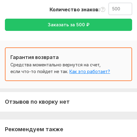
СВЯЗЬ СО МНОЙ В ТГ @LoveSaeItosy
Количество знаков
Тематика:
Работа, карьера
Заказать за
500
₽
Язык перевода:
с Английского на Русский
с Русского на Английский
Объем услуги в кворке:
500 знаков
Гарантия возврата
Средства моментально вернутся на счет,
если что-то пойдет не так.
Как это работает?
Отзывов по кворку нет
Рекомендуем также