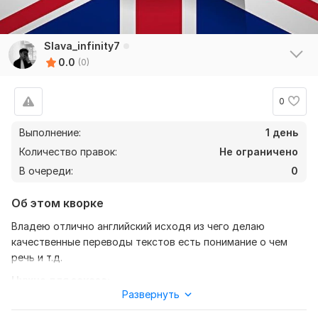
Slava_infinity7
0.0
(0)
0
Выполнение:
1 день
Количество правок:
Не ограничено
В очереди:
0
Об этом кворке
Владею отлично английский исходя из чего делаю
качественные переводы текстов есть понимание о чем
речь и т.д.
Нужно для заказа:
Развернуть
Фото текста или скрин, сказать мне перевести с русского
на английский или с английского на русский,.