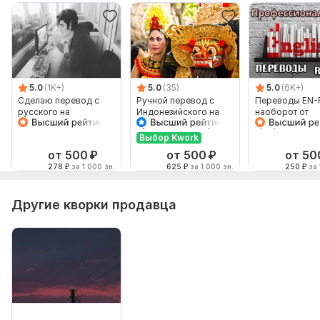
5.0
(1K+)
5.0
(35)
5.0
(6K+)
Сделаю перевод с
Ручной перевод с
Переводы EN-
русского на
Индонезийского на
наоборот от
английский и
Русский и наоборот
профессионал
наоборот
Выбор Kwork
от 500
₽
от 500
₽
от 50
278
₽
за 1 000 зн.
625
₽
за 1 000 зн.
250
₽
за 
Другие кворки продавца