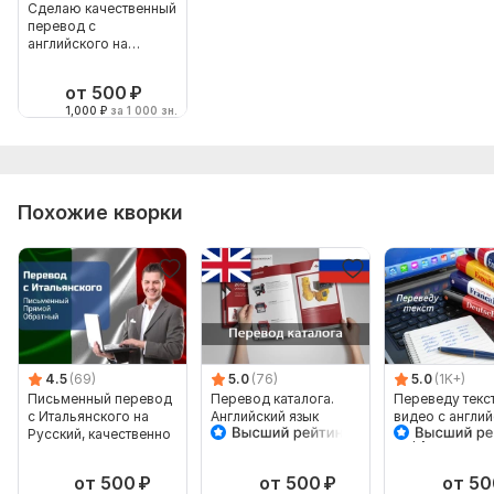
Сделаю качественный
перевод с
английского на
русский или наоборот
от 500
₽
1,000
₽
за 1 000 зн.
Похожие кворки
4.5
(69)
5.0
(76)
5.0
(1K+)
Письменный перевод
Перевод каталога.
Переведу текст
с Итальянского на
Английский язык
видео с англи
Русский, качественно
на русский и
наоборот
от 500
₽
от 500
₽
от 50