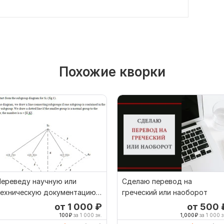
Похожие кворки
Переведу научную или
Сделаю перевод на
техническую документацию с
греческий или наоборот
усского на английский
от 1 000
₽
от 500
100
₽
за 1 000 зн.
1,000
₽
за 1 000 з