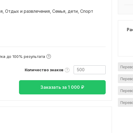
ия,
Отдых и развлечения,
Семья, дети,
Спорт
Ра
ка до 100% результата
Перево
Количество знаков
Перево
Заказать за
1 000
₽
Перево
Перево