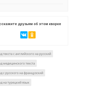
сскажите друзьям об этом кворке
д текста с английского на русский
д медицинского текста
д с русского на французский
д на турецкий язык