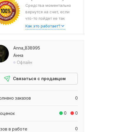
Средства моментально
вернутся на счет, если
что-то пойдет не так
Как это работает?
Anna_838995
Анна
Офлайн
Связаться с продавцом
олнено заказов
0
0
0
 оценок
0
азов в работе