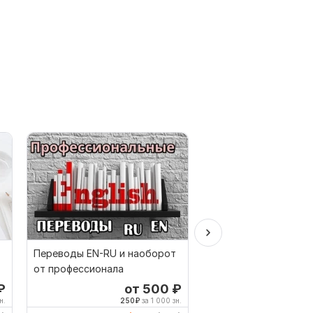
Переводы EN-RU и наоборот
Грамотно переведу 
от профессионала
польского и на поль
₽
от 500
₽
о
н.
250
₽
за 1 000 зн.
278