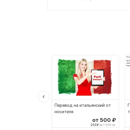
Перевод на итальянский от
носителя
р
от 500
₽
250
₽
за 1 000 зн.