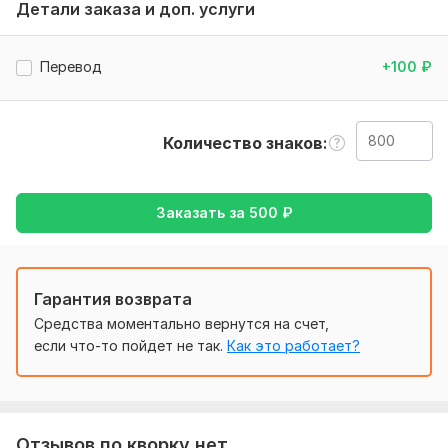
Детали заказа и доп. услуги
вас предпочтения. Пришлите нужные файлы и доступы,
если они нужны для выполнения заказа.
Перевод
+100
₽
Тематика:
Недвижимость,
Образование и наука,
Работа,
карьера,
Товары и услуги,
Финансы, банки
Язык перевода:
Количество знаков
с Русского на Английский
с Английского на Русский
Объем услуги в кворке:
800 знаков
Заказать за
500
₽
Гарантия возврата
Средства моментально вернутся на счет,
если что-то пойдет не так.
Как это работает?
Отзывов по кворку нет