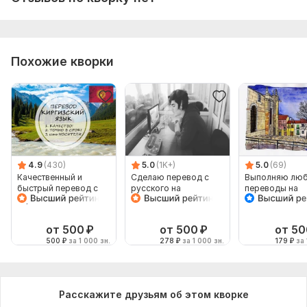
Похожие кворки
4.9
(430)
5.0
(1K+)
5.0
(69)
Качественный и
Сделаю перевод с
Выполняю лю
быстрый перевод с
русского на
переводы на
киргизского и на
английский и
испанский язы
киргизский
наоборот
от 500
₽
от 500
₽
от 50
500
₽
за 1 000 зн.
278
₽
за 1 000 зн.
179
₽
за 
Расскажите друзьям об этом кворке