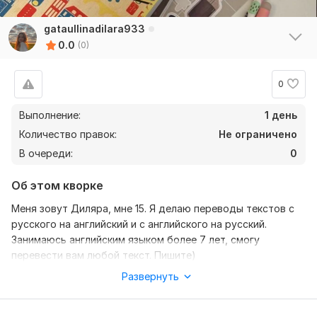
gataullinadilara933
0.0
(0)
0
Выполнение:
1 день
Количество правок:
Не ограничено
В очереди:
0
Об этом кворке
Меня зовут Диляра, мне 15. Я делаю переводы текстов с
русского на английский и с английского на русский.
Занимаюсь английским языком более 7 лет, смогу
перевести вам любой текст. Пишите)
Развернуть
Нужно для заказа:
Чтобы выполнить ваш заказ, мне потребуется от вас
задание. Опишите, что именно вы хотите получить, какие у