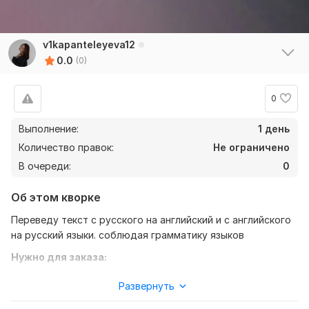
v1kapanteleyeva12
0.0
(0)
0
Выполнение:
1 день
Количество правок:
Не ограничено
В очереди:
0
Об этом кворке
Переведу текст с русского на английский и с английского
на русский языки. соблюдая грамматику языков
Нужно для заказа:
От вас мне потребуется:
Развернуть
- сам текст , который нужно перевести