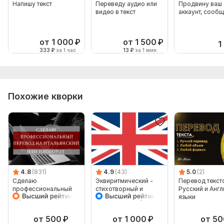
Напишу текст
Переведу аудио или
Продвину ваш
видео в текст
аккаунт, сооб
от 1 000
₽
от 1 500
₽
1
333
₽
за 1 час
13
₽
за 1 мин.
Похожие кворки
4.8
(831)
4.9
(43)
5.0
(2)
Сделаю
Эквиритмический -
Перевод текст
профессиональный
стихотворный и
Русский и Англ
перевод на
поющийся - перевод
языки
итальянский или
песен
наоборот
от 500
₽
от 1 000
₽
от 50