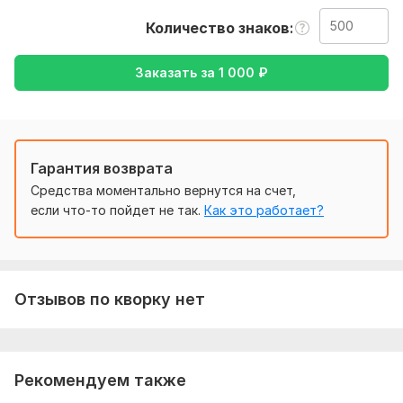
- ваши пожелания и нюансы, которые хотите добавить в
Количество знаков
работу
Тематика:
Авто и мото,
Медицина и здоровье,
Заказать за
1 000
₽
Образование и наука,
Строительство,
Туризм и
путешествия
Язык перевода:
с Русского на Английский
Гарантия возврата
с Английского на Русский
Средства моментально вернутся на счет,
Объем услуги в кворке:
500 знаков
если что-то пойдет не так.
Как это работает?
Отзывов по кворку нет
Рекомендуем также