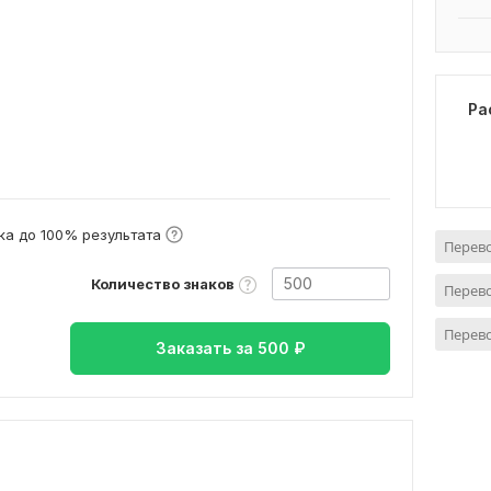
Ра
а до 100% результата
Перево
Количество знаков
Перево
Перево
Заказать за
500
₽