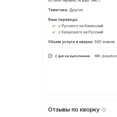
хотели перевести ваш текст.
Тематика:
Другое
Язык перевода:
с Русского на Казахский
с Казахского на Русский
Объем услуги в кворке:
500 знаков
2 дня на выполнение
Доработк
Отзывы по кворку