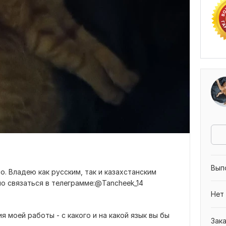
Вып
о. Владею как русским, так и казахстанским
о связаться в телеграмме:@Tancheek_14
Нет
я моей работы - с какого и на какой язык вы бы
Зак