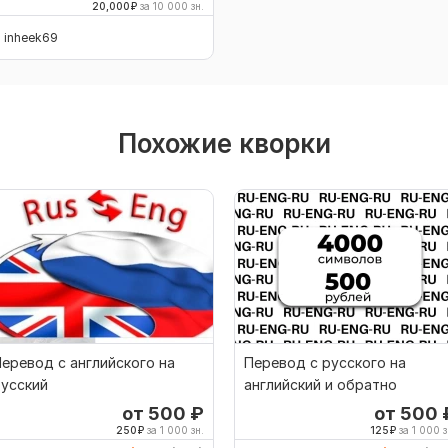
20,000
₽
за 10 000 зн.
inheek69
Похожие кворки
еревод с английского на
Перевод с русского на
усский
английский и обратно
от 500
₽
от 500
250
₽
за 1 000 зн.
125
₽
за 1 000 з