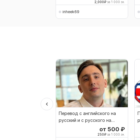
2,000
₽
за 1 000 зн.
inheek69
Перевод с английского на
П
русский и с русского на
р
английский
от 500
₽
250
₽
за 1 000 зн.