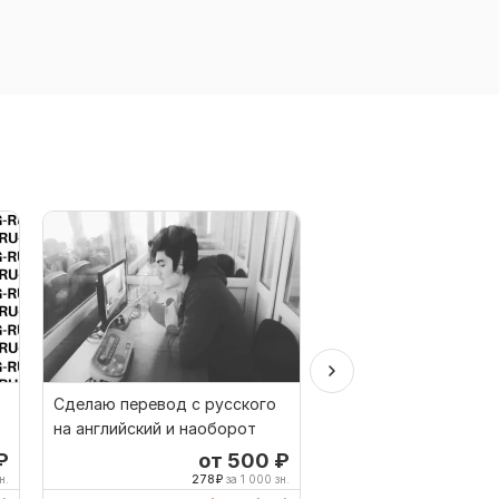
Сделаю перевод с русского
Качественный перев
на английский и наоборот
русского на казахски
наоборот
₽
от 500
₽
о
н.
278
₽
за 1 000 зн.
250