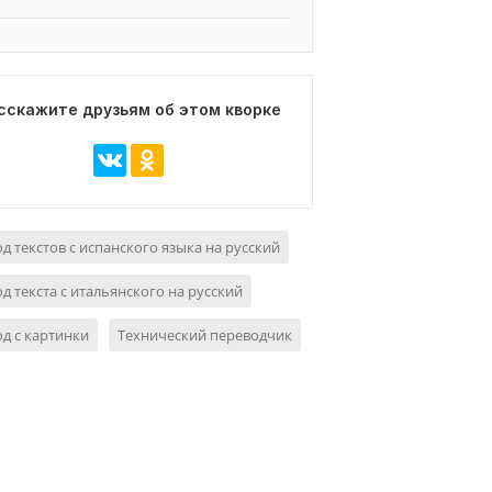
сскажите друзьям об этом кворке
д текстов с испанского языка на русский
д текста с итальянского на русский
д с картинки
Технический переводчик