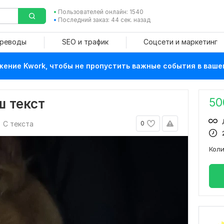
Пользователей онлайн: 1540
Последний заказ: 44 сек. назад
ереводы
SEO и трафик
Соцсети и маркетинг
ение Kwork, чтобы не пропустить важные события в ваше
50
ш текст
С текста
0
Кол