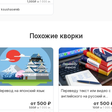
1,000
₽
за 1 000 зн.
ksushasereb
Похожие кворки
еревод на японский язык
Переведу текст или видео с
английского на русский и
наоборот
от 500
₽
от 500
500
₽
за 1 000 зн.
100
₽
за 1 000 з