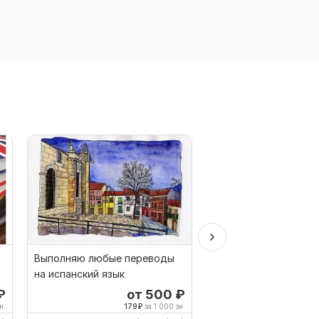
Выполняю любые переводы
Перевод видео
на испанский язык
₽
от 500
₽
о
н.
179
₽
за 1 000 зн.