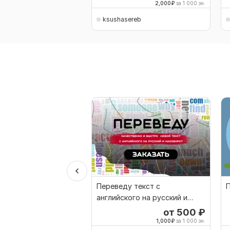
2,000
₽
за 1 000 зн.
ksushasereb
Переведу текст с
П
английского на русский и
наоборот
от 500
₽
1,000
₽
за 1 000 зн.