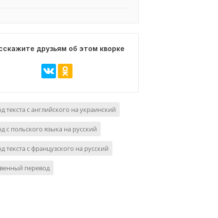
сскажите друзьям об этом кворке
д текста с английского на украинский
д с польского языка на русский
д текста с французского на русский
твенный перевод