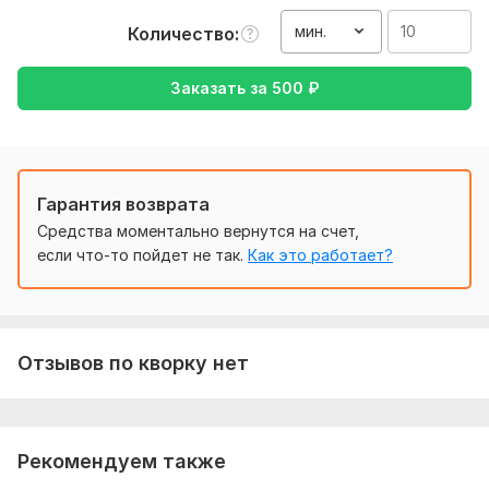
Нужно для заказа:
Ожидаю от вас текст, желательно в формате документа ,
мин.
Количество
также уточнение моей работы-перевод с английского на
русский , либо же с русского на английский
Заказать за
500
₽
Тематика:
Интернет и технологии,
Спорт,
Товары и
услуги,
Хобби и увлечения
Язык перевода:
Гарантия возврата
с Английского на Русский
с Русского на Английский
Средства моментально вернутся на счет,
если что-то пойдет не так.
Как это работает?
Объем услуги в кворке:
10 минут
Отзывов по кворку нет
Рекомендуем также