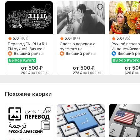
5.0
(461)
5.0
(1K+)
5.0
(35)
Перевод EN-RU и RU-
Сделаю перевод с
Ручной перево
EN ручной, бизнес-
русского на
Индонезийског
английский
английский и
Русский и нао
наоборот
Выбор Kwork
Выбор Kwork
от 500
₽
от 500
₽
от 50
200
₽
за 1 000 зн.
278
₽
за 1 000 зн.
625
₽
за 
Похожие кворки