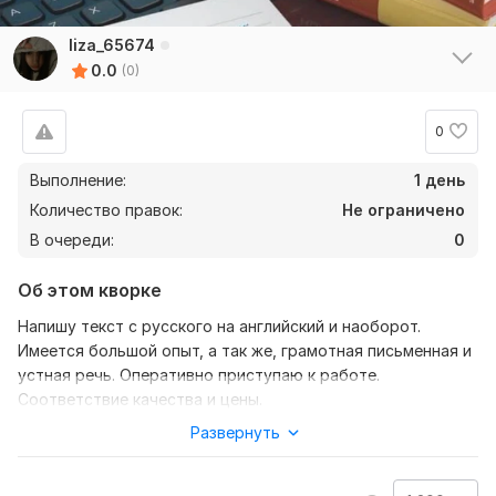
liza_65674
0.0
(0)
0
Выполнение:
1 день
Количество правок:
Не ограничено
В очереди:
0
Об этом кворке
Напишу текст с русского на английский и наоборот.
Имеется большой опыт, а так же, грамотная письменная и
устная речь. Оперативно приступаю к работе.
Соответствие качества и цены.
Развернуть
Нужно для заказа:
Чтобы выполнить ваш заказ, мне потребуется от вас
текст (желательно в формате документа) , а так же