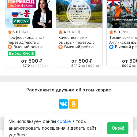
5.0
(134)
4.9
(430)
5.0
(76)
Профессиональный
Качественный и
Технический п
перевод текста с
быстрый перевод с
Английский яз
английского языка на
киргизского и на
русский
киргизский
Выбор Kwork
от 500
₽
от 500
₽
от 50
167
₽
за 1 000 зн.
500
₽
за 1 000 зн.
500
₽
за 
Расскажите друзьям об этом кворке
Мы используем файлы
cookie
, чтобы
анализировать посещения и делать сайт
Окей!
удобнее.