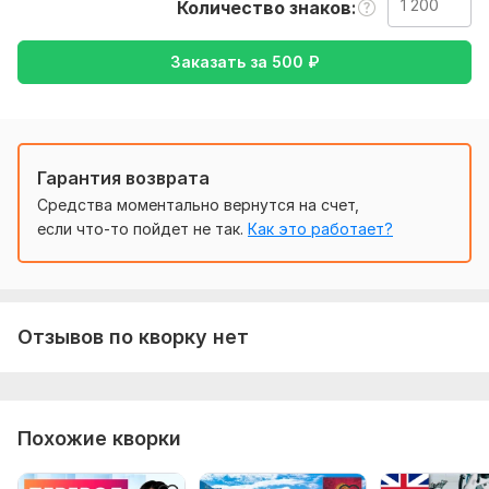
Количество знаков
желаемый перевод( с русского на английский или
наоборот).
Заказать за
500
₽
Тематика:
Красота и мода,
Медицина и здоровье,
Работа, карьера,
Семья, дети,
Другое
Язык перевода:
с Русского на Английский
Гарантия возврата
с Английского на Русский
Средства моментально вернутся на счет,
Объем услуги в кворке:
1 200 знаков
если что-то пойдет не так.
Как это работает?
Отзывов по кворку нет
Похожие кворки