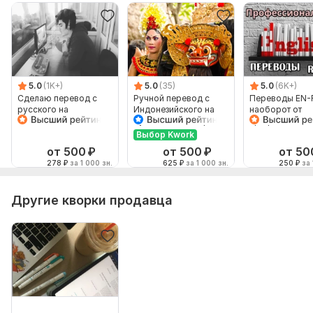
5.0
(1K+)
5.0
(35)
5.0
(6K+)
Сделаю перевод с
Ручной перевод с
Переводы EN-
русского на
Индонезийского на
наоборот от
английский и
Русский и наоборот
профессионал
наоборот
Выбор Kwork
от 500
₽
от 500
₽
от 50
278
₽
за 1 000 зн.
625
₽
за 1 000 зн.
250
₽
за 
Другие кворки продавца