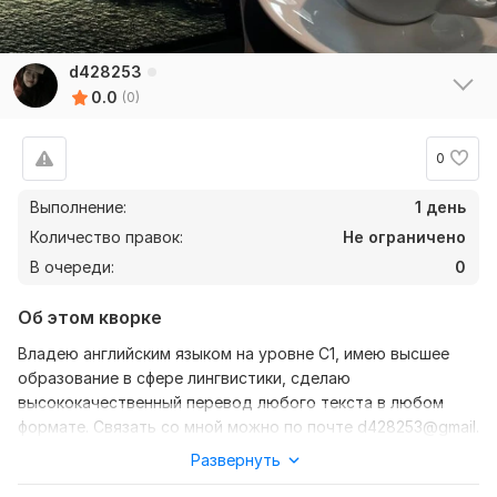
d428253
0.0
(0)
0
Выполнение:
1 день
Количество правок:
Не ограничено
В очереди:
0
Об этом кворке
Владею английским языком на уровне С1, имею высшее
образование в сфере лингвистики, сделаю
высококачественный перевод любого текста в любом
формате. Связать со мной можно по почте d428253@gmail.
com и через телеграм @swaydex, а также на данной
Развернуть
платформе