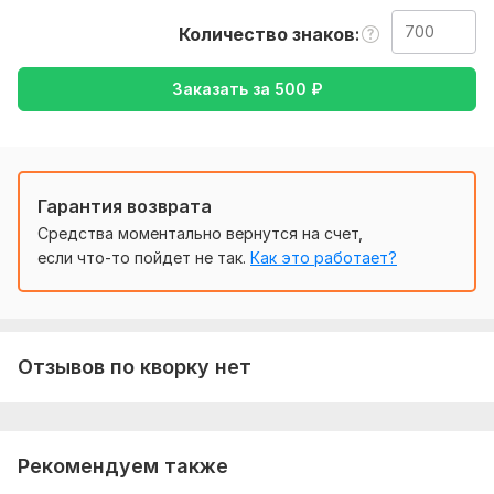
Нужно для заказа:
Количество знаков
Ожидаю от вас текст, в любом формате, также уточнение
моей работы – перевод с английского на русский, либо же
Заказать за
500
₽
с русского на английский, или на другие языки
Тематика:
Интернет и технологии,
Красота и мода,
Кулинария,
Медицина и здоровье,
Товары и услуги
Язык перевода:
Гарантия возврата
с Английского на Русский
Средства моментально вернутся на счет,
с Русского на Английский
если что-то пойдет не так.
Как это работает?
Объем услуги в кворке:
700 знаков
Отзывов по кворку нет
Рекомендуем также