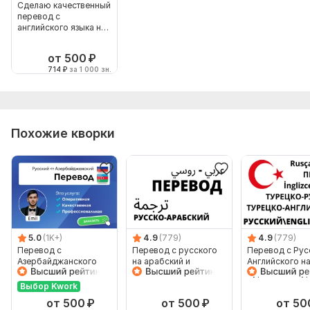
Сделаю качественный
перевод с
английского языка на
русский
от 500
₽
714
₽
за 1 000 зн.
Похожие кворки
5.0
(1K+)
4.9
(779)
4.9
(779)
Перевод с
Перевод с русского
Перевод с Рус
Азербайджанского
на арабский и
Английского н
языка и на
диалекты arabic
Турецкий с Ту
Азербайджанский
Выбор Kwork
язык от носителя
от 500
₽
от 500
₽
от 50