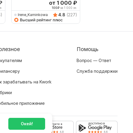
английского на русский
₽
от 1 000
₽
о
н.
100
₽
за 1 000 зн.
200
6)
4.8
(227)
Irene_Kaminkowa
Weeken
олезное
Помощь
купателям
Вопрос — Ответ
илансеру
Служба поддержки
к зарабатывать на Kwork
брики
бильное приложение
Окей!