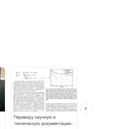
Переведу научную и
Выполню перевод с
и
техническую документацию с
французского на рус