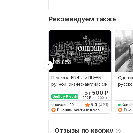
Рекомендуем также
Перевод EN-RU и RU-EN
Сделаю
ручной, бизнес-английский
русско
наобо
от 500
₽
Выбор Kwork
200
₽
за 1 000 зн.
5.0
(461)
savanna2013
Kamilt
Отзывы по кворку