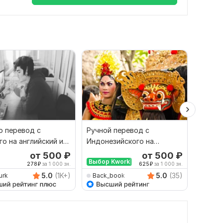
 перевод с
Ручной перевод с
Финан
го на английский и
Индонезийского на
перево
рот
Русский и наоборот
русски
от 500
₽
от 500
₽
Выбор Kwork
278
₽
за 1 000 зн.
625
₽
за 1 000 зн.
5.0
(1K+)
5.0
(35)
urk
Back_book
savan