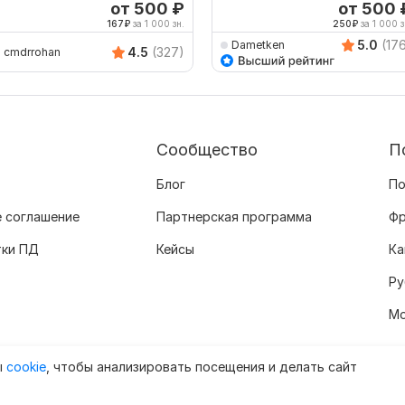
наоборот
от 500
₽
от 500
167
₽
за 1 000 зн.
250
₽
за 1 000 з
5.0
(17
Dametken
4.5
(327)
cmdrrohan
Сообщество
П
Блог
По
 соглашение
Партнерская программа
Фр
тки ПД
Кейсы
Ка
Ру
Мо
ы
cookie
, чтобы анализировать посещения и делать сайт