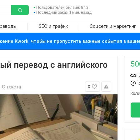
Пользователей онлайн: 843
Последний заказ: 1 мин. назад
ереводы
SEO и трафик
Соцсети и маркетинг
ение Kwork, чтобы не пропустить важные события в ваше
50
ый перевод с английского
С текста
0
Кол