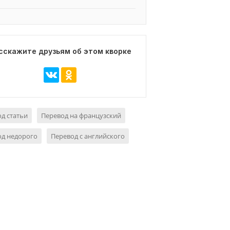
сскажите друзьям об этом кворке
д статьи
Перевод на французский
од недорого
Перевод с английского