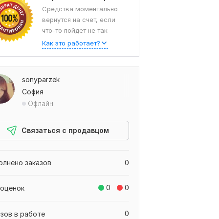
Средства моментально
вернутся на счет, если
что-то пойдет не так
Как это работает?
sonyparzek
София
Офлайн
Связаться с продавцом
олнено заказов
0
0
0
 оценок
0
азов в работе