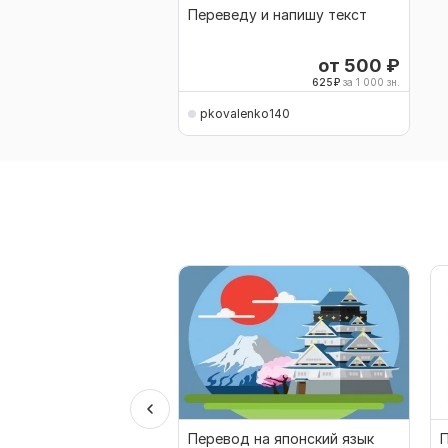
Переведу и напишу текст
от 500
₽
625
₽
за 1 000 зн.
pkovalenko140
Перевод на японский язык
П