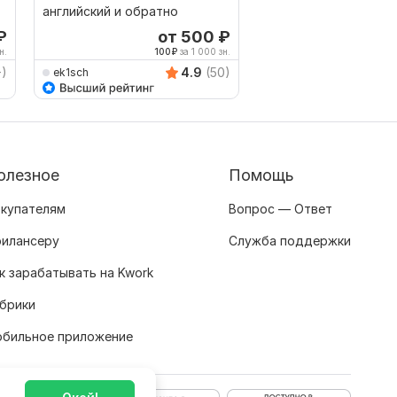
английский и обратно
pdf пдф файлов с
сохранением форма
₽
от 500
₽
о
н.
100
₽
за 1 000 зн.
500
+)
4.9
(50)
ek1sch
AVRINGROUPTRANSLA
олезное
Помощь
купателям
Вопрос — Ответ
илансеру
Служба поддержки
к зарабатывать на Kwork
брики
бильное приложение