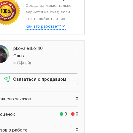
Средства моментально
вернутся на счет, если
что-то пойдет не так
Как это работает?
pkovalenko140
Ольга
Офлайн
Связаться с продавцом
олнено заказов
0
0
0
 оценок
0
азов в работе