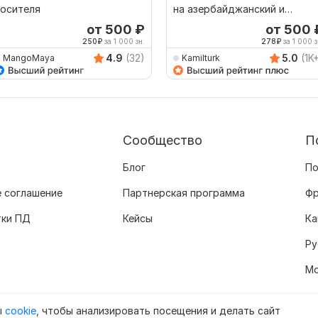
носителя
на азербайджанский и
наоборот
от 500
₽
от 500
250
₽
за 1 000 зн.
278
₽
за 1 000 з
4.9
(32)
5.0
(1K
MangoMaya
Kamilturk
Сообщество
П
Блог
По
 соглашение
Партнерская программа
Фр
тки ПД
Кейсы
Ка
Ру
Мо
ы
cookie
, чтобы анализировать посещения и делать сайт