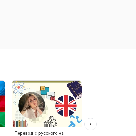
Перевод с русского на
Перевод презентаци