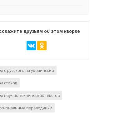
сскажите друзьям об этом кворке
д с русского на украинский
д стихов
д научно технических текстов
ссиональные переводчики