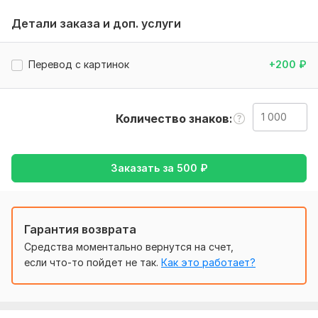
переведённый материал!
Детали заказа и доп. услуги
Тематика:
Образование и наука,
Семья, дети,
Спорт,
Финансы, банки,
Электроника, гаджеты
Перевод с картинок
+200
₽
Язык перевода:
с Русского на Казахский
с Казахского на Русский
Количество знаков
Объем услуги в кворке:
1 000 знаков
Заказать за
500
₽
Гарантия возврата
Средства моментально вернутся на счет,
если что-то пойдет не так.
Как это работает?