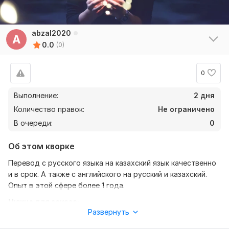
abzal2020
A
0.0
(0)
0
Выполнение:
2 дня
Количество правок:
Не ограничено
В очереди:
0
Об этом кворке
Перевод с русского языка на казахский язык качественно
и в срок. А также с английского на русский и казахский.
Опыт в этой сфере более 1 года.
Нужно для заказа:
Развернуть
Для выполнения заказа мне от вас нужен только документ
который надо перевести и срок когда я должен сдать вам