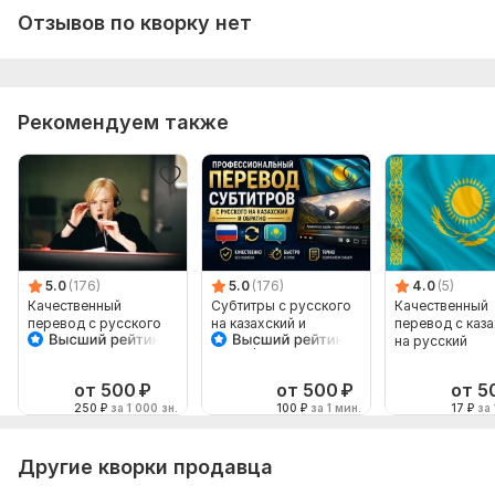
Отзывов по кворку нет
Рекомендуем также
5.0
(176)
5.0
(176)
4.0
(5)
Качественный
Субтитры с русского
Качественный
перевод с русского
на казахский и
перевод с каз
на казахский язык и
наоборот
на русский
наоборот
от 500
₽
от 500
₽
от 5
250
₽
за 1 000 зн.
100
₽
за 1 мин.
17
₽
за 
Другие кворки продавца