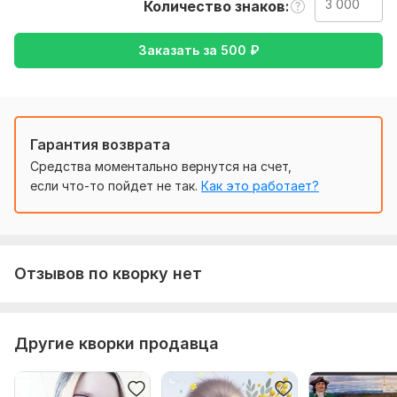
Тематика:
Авто и мото,
Красота и мода,
Недвижимость,
Количество знаков
Строительство,
Другое
Заказать за
500
₽
Язык перевода:
с Русского на Английский
с Английского на Русский
Объем услуги в кворке:
3 000 знаков
Гарантия возврата
Средства моментально вернутся на счет,
если что-то пойдет не так.
Как это работает?
Отзывов по кворку нет
Другие кворки продавца