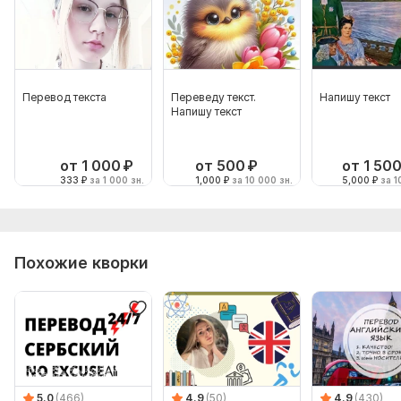
Перевод текста
Переведу текст.
Напишу текст
Напишу текст
от 1 000
₽
от 500
₽
от 1 50
333
₽
за 1 000 зн.
1,000
₽
за 10 000 зн.
5,000
₽
за 1
Похожие кворки
5.0
(466)
4.9
(50)
4.9
(430)