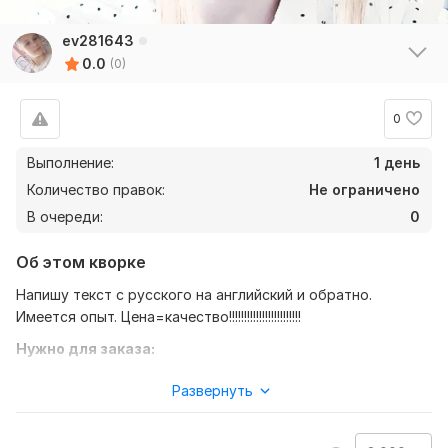
ev281643
0.0
(0)
0
Выполнение:
1 день
Количество правок:
Не ограничено
В очереди:
0
Об этом кворке
Напишу текст с русского на английский и обратно.
Имеется опыт. Цена=качество!!!!!!!!!!!!!!!!!!!!!!!!
Нужно для заказа:
Для выполнения задания понадобятся текст, желательно
Развернуть
документы , а так же желаемый перевод (с русского на
английский, например)