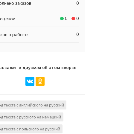
олнено заказов
0
0
0
 оценок
0
азов в работе
сскажите друзьям об этом кворке
д текста с английского на русский
д текста с русского на немецкий
д текста с польского на русский