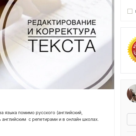
ва языка помимо русского (английский,
ь английским с репетирами и в онлайн школах.