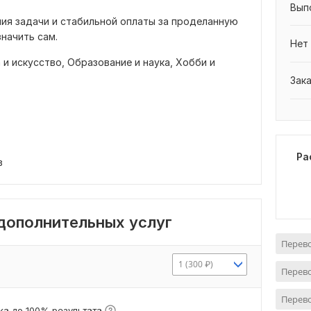
Вып
ния задачи и стабильной оплаты за проделанную
значить сам.
Нет
 и искусство,
Образование и наука,
Хобби и
Зак
Ра
в
 дополнительных услуг
Перево
1 (300 ₽)
Перево
Перево
а до 100% результата