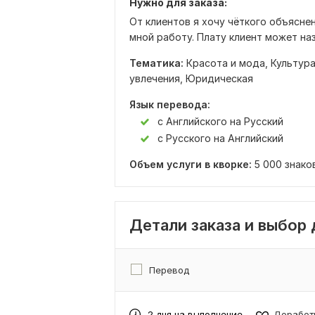
Нужно для заказа:
От клиентов я хочу чёткого объясне
мной работу. Плату клиент может на
Тематика:
Красота и мода,
Культура
увлечения,
Юридическая
Язык перевода:
с Английского на Русский
с Русского на Английский
Объем услуги в кворке:
5 000 знако
Детали заказа и выбор
Перевод
2 дня на выполнение
Доработк