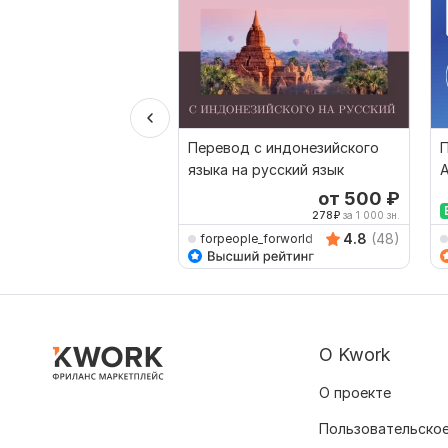
Перевод с индонезийского
языка на русский язык
А
А
от 500
₽
278
₽
за 1 000 зн.
4.8
(48)
forpeople_forworld
О Kwork
О проекте
Пользовательское