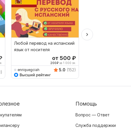
Любой перевод на испанский
Профессиональные 
язык от носителя
с нидерландского я
₽
от 500
₽
о
н.
200
₽
за 1 000 зн.
1,000
5.0
(152)
enriquegciah
3)
nadia_de_haan
олезное
Помощь
купателям
Вопрос — Ответ
илансеру
Служба поддержки