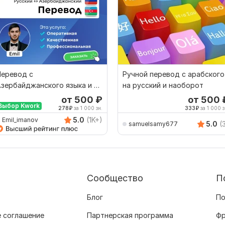
Перевод с
Ручной перевод с арабского
зербайджанского языка и на
на русский и наоборот
зербайджанский язык от
от 500
₽
от 500
Выбор Kwork
носителя
278
₽
за 1 000 зн.
333
₽
за 1 000 з
5.0
(1K+)
Emil_imanov
5.0
(
samuelsamy677
Сообщество
П
Блог
По
 соглашение
Партнерская программа
Фр