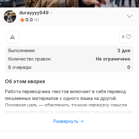
durayyyy949
0.0
(0)
0
Выполнение:
3 дня
Количество правок:
Не ограничено
В очереди:
0
Об этом кворке
Работа переводчика текстов включает в себя перевод
письменных материалов с одного языка на другой.
Основная цель — обеспечить точную передачу смысла
оригинального текста, сохраняя стилистику и культурные
особенности. Переводчики должны владеть языками на
Развернуть
высоком уровне, разбираться в тематике материала и
учитывать контекст перевода.