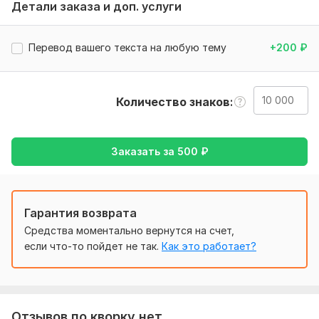
Детали заказа и доп. услуги
Нужно для заказа:
Чтобы выполнить ваш заказ, мне потребуется от вас
задание. Опишите, что именно вы хотите получить, какие у
Перевод вашего текста на любую тему
+200
₽
вас предпочтения. Пришлите нужные файлы и доступы,
если они нужны для выполнения заказа.
Тематика:
Кулинария,
Образование и наука,
Товары и
Количество знаков
услуги,
Туризм и путешествия,
Другое
Язык перевода:
Заказать за
500
₽
с Английского на Русский
с Русского на Английский
Объем услуги в кворке:
10 000 знаков
Гарантия возврата
Средства моментально вернутся на счет,
если что-то пойдет не так.
Как это работает?
Отзывов по кворку нет