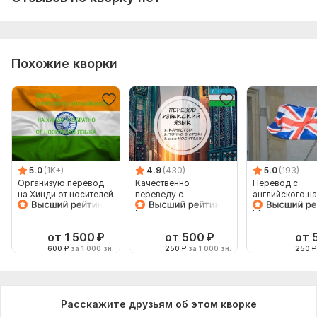
Похожие кворки
5.0
(1K+)
4.9
(430)
5.0
(193)
Организую перевод
Качественно
Перевод с
на Хинди от носителей
переведу с
английского на
языка
узбекского и на
русский и обра
узбекский
изображения
от 1 500
₽
от 500
₽
от 
600
₽
за 1 000 зн.
250
₽
за 1 000 зн.
250
₽
Расскажите друзьям об этом кворке