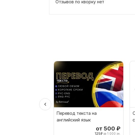
Отзывов по кворку нет
Перевод текста на
С
английский язык
с
от 500
₽
125
₽
за 1 000 зн.