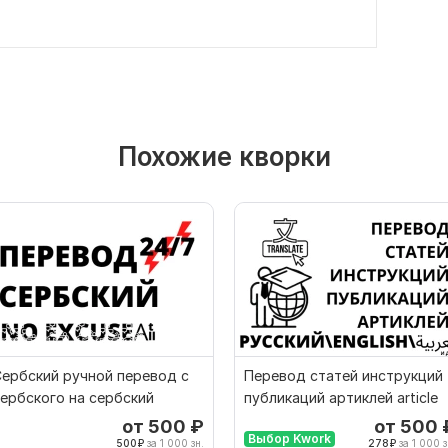
Похожие кворки
ербский ручной перевод с
Перевод статей инструкций
ербского на сербский
публикаций артиклей article
от 500
₽
от 500
Выбор Kwork
500
₽
за 1 000 зн.
278
₽
за 1 000 з