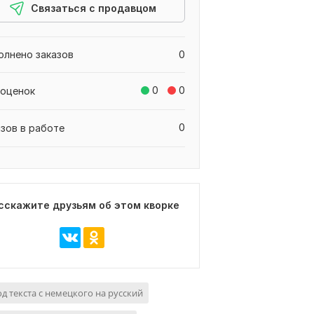
Связаться с продавцом
олнено заказов
0
0
0
 оценок
0
азов в работе
сскажите друзьям об этом кворке
д текста с немецкого на русский