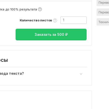
Перев
ка до 100% результата
Перево
Количество листов
Технич
Заказать за
500
₽
осы
вода текста?