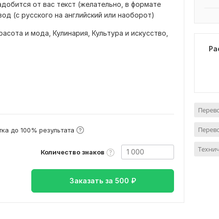
адобится от вас текст (желательно, в формате
од (с русского на английский или наоборот)
расота и мода,
Кулинария,
Культура и искусство,
Ра
в
Перево
Перево
ка до 100% результата
Техни
Количество знаков
Заказать за
500
₽