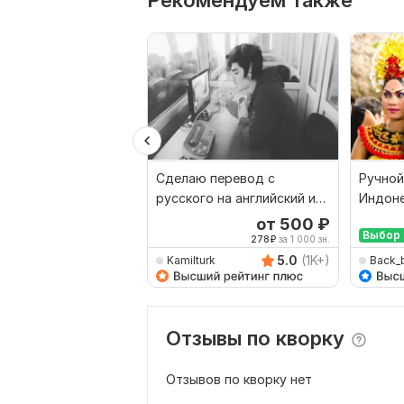
Рекомендуем также
Сделаю перевод с
Ручной
русского на английский и
Индоне
наоборот
Русски
от 500
₽
Выбор 
278
₽
за 1 000 зн.
5.0
(1K+)
Kamilturk
Back_
Отзывы по кворку
Отзывов по кворку нет