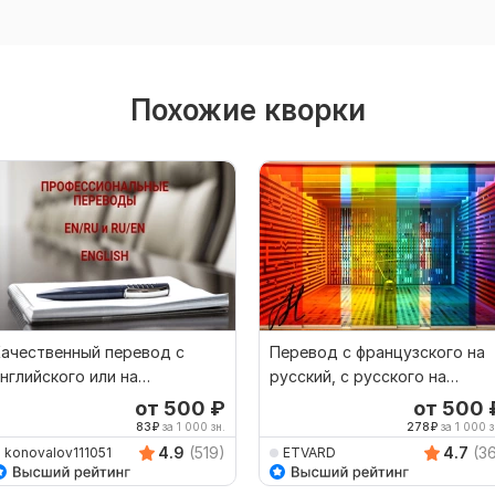
Похожие кворки
ачественный перевод c
Перевод с французского на
нглийского или на
русский, с русского на
нглийский
французский
от 500
₽
от 500
83
₽
за 1 000 зн.
278
₽
за 1 000 з
4.9
(519)
4.7
(3
konovalov111051
ETVARD