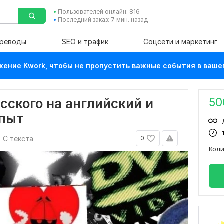
Пользователей онлайн: 816
Последний заказ: 7 мин. назад
ереводы
SEO и трафик
Соцсети и маркетинг
ение Kwork, чтобы не пропустить важные события в ваше
50
усского на английский и
опыт
С текста
0
Кол