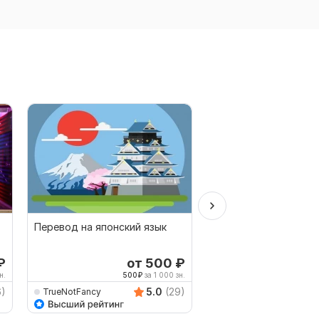
Перевод на японский язык
Качественно переве
вьетнамского и на
вьетнамский
₽
от 500
₽
о
н.
500
₽
за 1 000 зн.
357
6)
5.0
(29)
TrueNotFancy
repetitorfrenchru