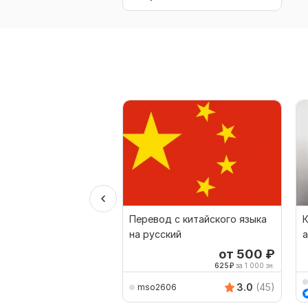
Перевод с китайского языка
К
на русский
а
а
от 500
₽
625
₽
за 1 000 зн.
3.0
(45)
mso2606