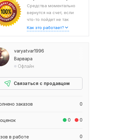
Средства моментально
вернутся на счет, если
что-то пойдет не так
Как это работает?
varyatvar1996
Варвара
Офлайн
Связаться с продавцом
олнено заказов
0
0
0
 оценок
0
азов в работе