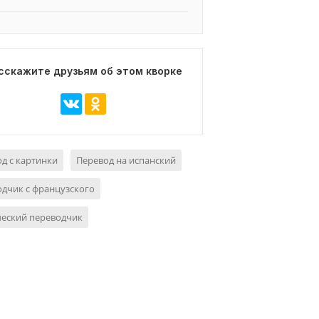
сскажите друзьям об этом кворке
д с картинки
Перевод на испанский
дчик с французского
ческий переводчик