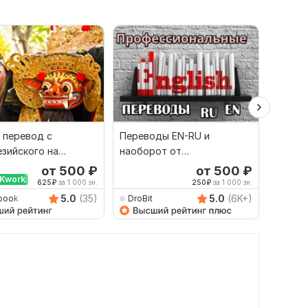
 перевод с
Переводы EN-RU и
Сдела
зийского на
наоборот от
перево
й и наоборот
профессионала
англий
от 500
₽
от 500
₽
Kwork
Выбор
625
₽
за 1 000 зн.
250
₽
за 1 000 зн.
5.0
(35)
5.0
(6K+)
book
DroBit
Dimitr