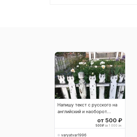
Напишу текст с русского на
английский и наоборот.
имеется большой опыт
от 500
₽
500
₽
за 1 000 зн.
varyatvar1996