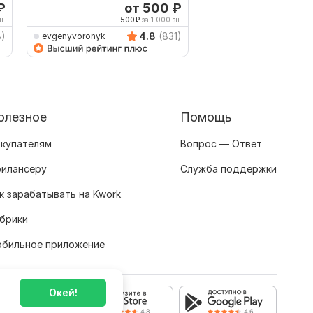
сохранением форма
₽
от 500
₽
о
н.
500
₽
за 1 000 зн.
500
8)
4.8
(831)
evgenyvoronyk
AVRINGROUPTRANSLA
олезное
Помощь
купателям
Вопрос — Ответ
илансеру
Служба поддержки
к зарабатывать на Kwork
брики
бильное приложение
Окей!