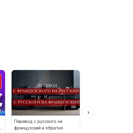
Перевод с русского на
Перевод презентаци
й
французский и обратно
pdf пдф файлов с