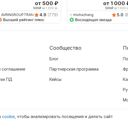
нглийского на китайский
корректурой
от 500
₽
от 1 000
500
₽
за 1 000 зн.
500
₽
за 1 000 з
4.9
(779)
5.0
(
AVRINGROUPTRANSLATIO
mishazhang
Сообщество
П
Блог
По
 соглашение
Партнерская программа
Фр
тки ПД
Кейсы
Ка
Ру
Мо
ы
cookie
, чтобы анализировать посещения и делать сайт