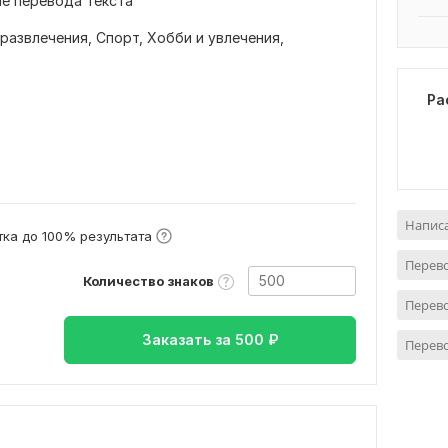
ле перевода текста
 развлечения,
Спорт,
Хобби и увлечения,
Ра
Написа
ка до 100% результата
Перево
Количество знаков
Перево
Заказать за
500
₽
Перево