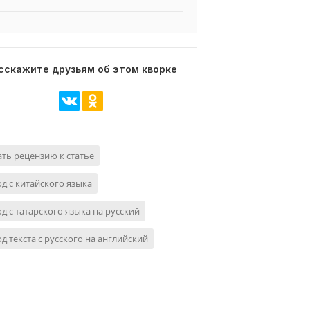
сскажите друзьям об этом кворке
ть рецензию к статье
д с китайского языка
д с татарского языка на русский
д текста с русского на английский