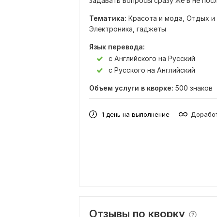
задавать вопросы сразу же в не пос
Тематика:
Красота и мода,
Отдых и
Электроника, гаджеты
Язык перевода:
с Английского на Русский
с Русского на Английский
Объем услуги в кворке:
500 знаков
1 день на выполнение
Доработ
Отзывы по кворку