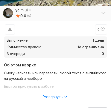
yoimiui
0.0
(0)
0
Выполнение:
1 день
Количество правок:
Не ограничено
В очереди:
0
Об этом кворке
Смогу написать или перевести любой текст с английского
на русский и наоборот
Быстро приступлю к работе
Соответствие качества и цены
Развернуть
Нужно для заказа:
Чтобы выполнить ваш заказ, мне потребуется от вас