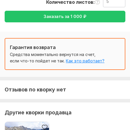
Количество листов
текст ( желательно в формате документа ), а так же
желаемый перевод ( с русского на английский или
Заказать за
1 000
₽
наоборот )
Тематика:
Отдых и развлечения,
Спорт,
Туризм и
путешествия,
Электроника, гаджеты,
Другое
Язык перевода:
Гарантия возврата
с Английского на Русский
Средства моментально вернутся на счет,
с Русского на Английский
если что-то пойдет не так.
Как это работает?
Объем услуги в кворке:
5 листов
Отзывов по кворку нет
Другие кворки продавца