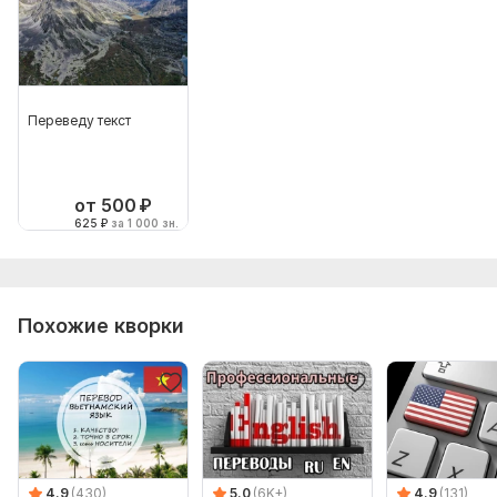
Переведу текст
от 500
₽
625
₽
за 1 000 зн.
Похожие кворки
4.9
(430)
5.0
(6K+)
4.9
(131)