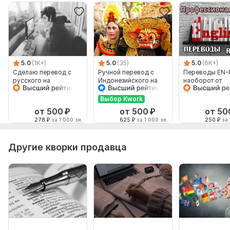
5.0
(1K+)
5.0
(35)
5.0
(6K+)
Сделаю перевод с
Ручной перевод с
Переводы EN-
русского на
Индонезийского на
наоборот от
английский и
Русский и наоборот
профессионал
наоборот
Выбор Kwork
от 500
₽
от 500
₽
от 50
278
₽
за 1 000 зн.
625
₽
за 1 000 зн.
250
₽
за 
Другие кворки продавца