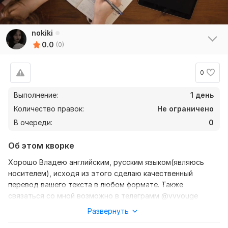
nokiki
0.0
(0)
0
Выполнение:
1 день
Количество правок:
Не ограничено
В очереди:
0
Об этом кворке
Хорошо Владею английским, русским языком(являюсь
носителем), исходя из этого сделаю качественный
перевод вашего текста в любом формате. Также
связаться со мной возможно в телеграмм @vvvouge
Развернуть
Нужно для заказа:
Ожидаю от вас текст, желательно в формате документа,