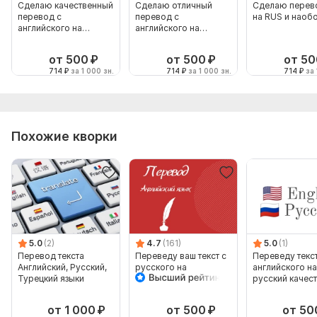
Сделаю качественный
Сделаю отличный
Сделаю перево
перевод с
перевод с
на RUS и наоб
английского на
английского на
русский
русский
от 500
₽
от 500
₽
от 50
714
₽
за 1 000 зн.
714
₽
за 1 000 зн.
714
₽
за 
Похожие кворки
5.0
(2)
4.7
(161)
5.0
(1)
Перевод текста
Переведу ваш текст с
Переведу текст
Английский, Русский,
русского на
английского на
Турецкий языки
английский
русский качес
от 1 000
₽
от 500
₽
от 50