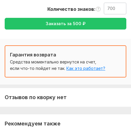
также уточнение моей работы-перевод с английского на
Количество знаков
русский , либо же с русского на английский
Тематика:
Красота и мода,
Медицина и здоровье,
Заказать за
500
₽
Образование и наука,
Туризм и путешествия,
Финансы,
банки
Язык перевода:
с Английского на Русский
Гарантия возврата
с Русского на Английский
Средства моментально вернутся на счет,
Объем услуги в кворке:
700 знаков
если что-то пойдет не так.
Как это работает?
Отзывов по кворку нет
Рекомендуем также