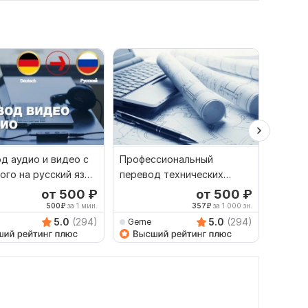
д аудио и видео с
Профессиональный
Профе
ого на русский язык
перевод технических
перев
орот
документов с немецкого
докуме
от 500
₽
от 500
₽
на русский
на рус
500
₽
за 1 мин.
357
₽
за 1 000 зн.
5.0
(294)
5.0
(294)
Gerne
Gerne