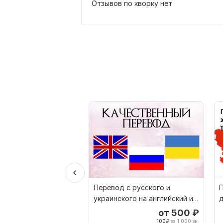
Отзывов по кворку нет
Перевод с русского и
украинского на английский и
д
наоборот
от 500
₽
100
₽
за 1 000 зн.