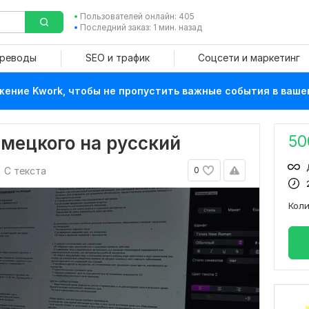
Пользователей онлайн: 405
Последний заказ: 1 мин. назад
ереводы
SEO и трафик
Соцсети и маркетинг
ение Kwork, чтобы не пропустить важные события в ваше
50
емецкого на русский
С текста
0
Кол