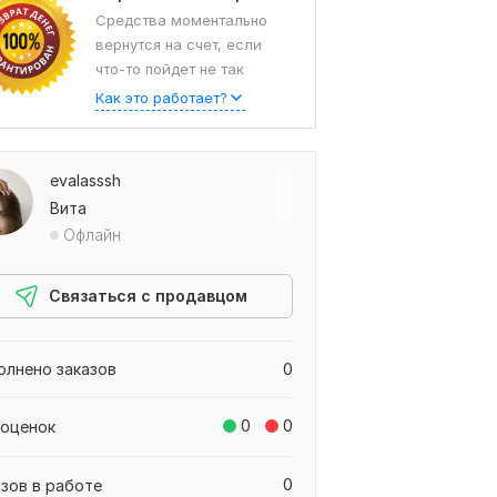
Средства моментально
вернутся на счет, если
что-то пойдет не так
Как это работает?
evalasssh
Вита
Офлайн
Связаться с продавцом
олнено заказов
0
0
0
 оценок
0
азов в работе