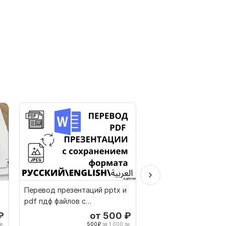
Перевод презентаций pptx и
Нидерландский ручн
pdf пдф файлов с
перевод с Нидерлан
сохранением формата
на Русский
₽
от 500
₽
о
н.
500
₽
за 1 000 зн.
500