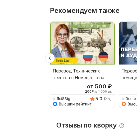
Рекомендуем также
Перевод Технических
Перево
текстов с Немецкого на
немецк
Русский и обратно
и наоб
от 500
₽
200
₽
за 1 000 зн.
5.0
(35)
fleiSSig
Gerne
Отзывы по кворку