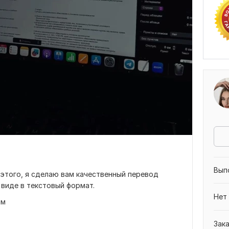
Вып
этого, я сделаю вам качественный перевод
 виде в текстовый формат.
Нет
мм
Зак