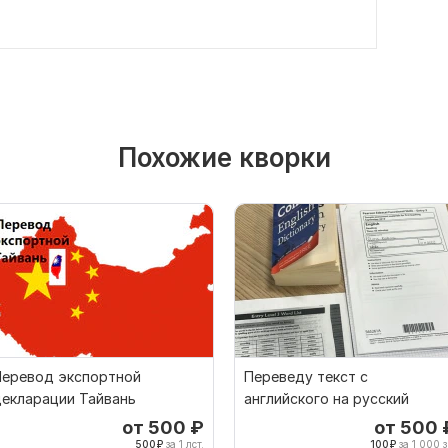
Похожие кворки
Перевод экспортной
Переведу текст с
екларации Тайвань
английского на русский
от 500
₽
от 500
500
₽
за 1 лст.
100
₽
за 1 000 з