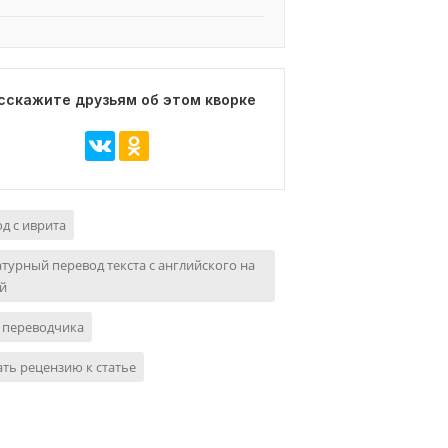
сскажите друзьям об этом кворке
д с иврита
турный перевод текста с английского на
й
 переводчика
ть рецензию к статье