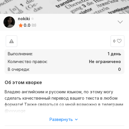
nokiki
0.0
(0)
0
Выполнение:
1 день
Количество правок:
Не ограничено
В очереди:
0
Об этом кворке
Владею английским и русским языком, по этому могу
сделать качественный перевод вашего текста в любом
формате! Также связаться со мной возможно в телеграмм
@vvvuoge
Развернуть
Нужно для заказа:
Ожидаю от вас текст, желательно в формате документа,