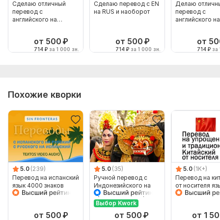
Сделаю отличный
Сделаю перевод с EN
Делаю отличн
перевод с
на RUS и наоборот
перевод с
английского на
английского на
русский
русский
от 500
₽
от 500
₽
от 50
714
₽
за 1 000 зн.
714
₽
за 1 000 зн.
714
₽
за 
Похожие кворки
5.0
(239)
5.0
(35)
5.0
(1K+)
Перевод на испанский
Ручной перевод с
Перевод на ки
язык 4000 знаков
Индонезийского на
от носителя яз
Русский и наоборот
Выбор Kwork
от 500
₽
от 500
₽
от 1 5