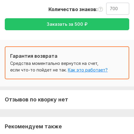
также уточнение моей работы-перевод с английского на
Количество знаков
русский , либо же с русского на английский
Тематика:
Красота и мода,
Кулинария,
Культура и
Заказать за
500
₽
искусство,
Медицина и здоровье,
Отдых и развлечения
Язык перевода:
с Английского на Русский
с Русского на Английский
Гарантия возврата
Объем услуги в кворке:
700 знаков
Средства моментально вернутся на счет,
если что-то пойдет не так.
Как это работает?
Отзывов по кворку нет
Рекомендуем также