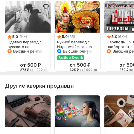
5.0
(1K+)
5.0
(35)
5.0
(6K+)
Сделаю перевод с
Ручной перевод с
Переводы EN-
русского на
Индонезийского на
наоборот от
английский и
Русский и наоборот
профессионал
наоборот
Выбор Kwork
от 500
₽
от 500
₽
от 50
278
₽
за 1 000 зн.
625
₽
за 1 000 зн.
250
₽
за 
Другие кворки продавца