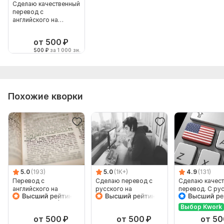
Сделаю качественный
перевод с
английского на
русский
от 500
₽
500
₽
за 1 000 зн.
Похожие кворки
5.0
(193)
5.0
(1K+)
4.9
(131)
Перевод с
Сделаю перевод с
Сделаю качес
английского на
русского на
перевод. С ру
испанский и обратно
английский и
на английский 
наоборот
наоборот
Выбор Kwork
от 500
₽
от 500
₽
от 50