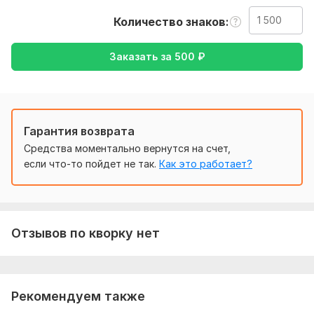
Чтобы я смогла выполнить Ваш заказ мне нужен текст,
Количество знаков
лучше если это будет файл или документ, если эта
картинка, то чтобы она была четкой
Заказать за
500
₽
Тематика:
Работа, карьера,
Финансы, банки,
Другое
Язык перевода:
с Английского на Русский
Гарантия возврата
с Русского на Английский
Средства моментально вернутся на счет,
Объем услуги в кворке:
1 500 знаков
если что-то пойдет не так.
Как это работает?
Отзывов по кворку нет
Рекомендуем также