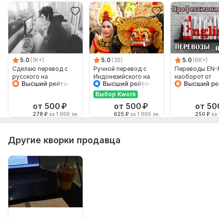
5.0
(1K+)
5.0
(35)
5.0
(6K+)
Сделаю перевод с
Ручной перевод с
Переводы EN-
русского на
Индонезийского на
наоборот от
английский и
Русский и наоборот
профессионал
наоборот
Выбор Kwork
от 500
₽
от 500
₽
от 50
278
₽
за 1 000 зн.
625
₽
за 1 000 зн.
250
₽
за 
Другие кворки продавца