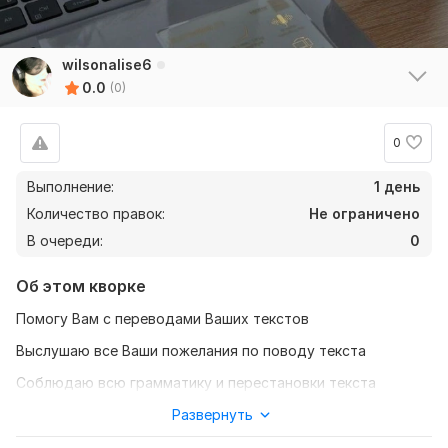
wilsonalise6
0.0
(0)
0
Выполнение:
1 день
Количество правок:
Не ограничено
В очереди:
0
Об этом кворке
Помогу Вам с переводами Ваших текстов
Выслушаю все Ваши пожелания по поводу текста
Соблюдаю всю грамматику и перестановки текста
Помогу Вам в любое свободное время для Вас
Развернуть
Нужно для заказа: