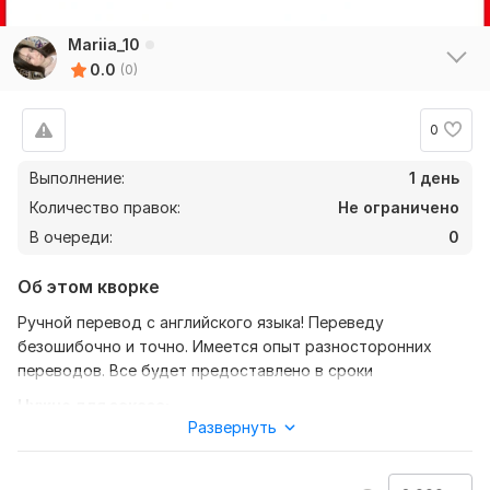
Mariia_10
0.0
(0)
0
Выполнение:
1 день
Количество правок:
Не ограничено
В очереди:
0
Об этом кворке
Ручной перевод с английского языка! Переведу
безошибочно и точно. Имеется опыт разносторонних
переводов. Все будет предоставлено в сроки
Нужно для заказа:
Развернуть
Чтобы выполнить ваш заказ, мне потребуется текст,
который нужно перевести, в формате документа. Прошу,
сразу сообщать о подробностях перевода