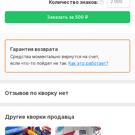
Количество знаков
Тематика:
Красота и мода,
Работа, карьера,
Спорт,
Туризм и путешествия,
Другое
Заказать за
500
₽
Язык перевода:
с Английского на Русский
с Русского на Английский
Гарантия возврата
Объем услуги в кворке:
2 000 знаков
Средства моментально вернутся на счет,
если что-то пойдет не так.
Как это работает?
Отзывов по кворку нет
Другие кворки продавца