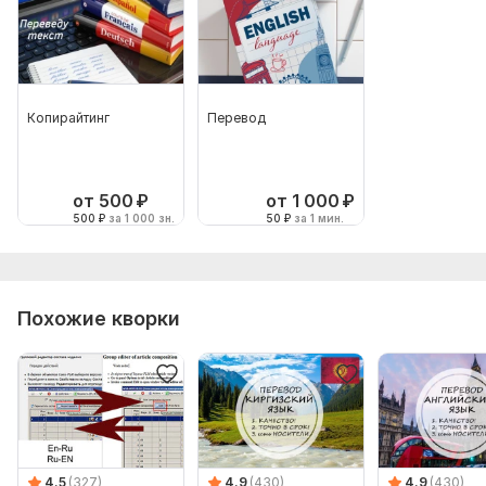
Копирайтинг
Перевод
от 500
₽
от 1 000
₽
500
₽
за 1 000 зн.
50
₽
за 1 мин.
Похожие кворки
4.5
(327)
4.9
(430)
4.9
(430)