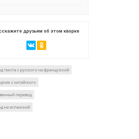
сскажите друзьям об этом кворке
д текста с русского на французский
дчик с китайского
твенный перевод
д на испанский