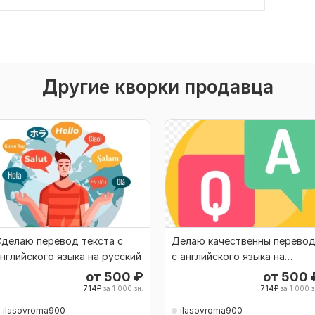
Другие кворки продавца
делаю перевод текста с
Делаю качественны перево
нглийского языка на русский
с английского языка на
русский язык
от 500
₽
от 500
714
₽
за 1 000 зн.
714
₽
за 1 000 з
ilasovroma900
ilasovroma900