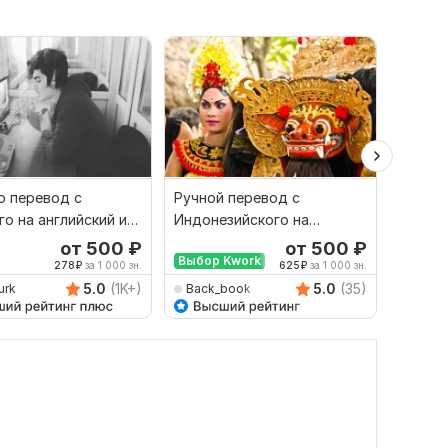
 перевод с
Ручной перевод с
Финан
го на английский и
Индонезийского на
перево
рот
Русский и наоборот
русски
от 500
₽
от 500
₽
Выбор Kwork
278
₽
за 1 000 зн.
625
₽
за 1 000 зн.
5.0
(1K+)
5.0
(35)
urk
Back_book
savan