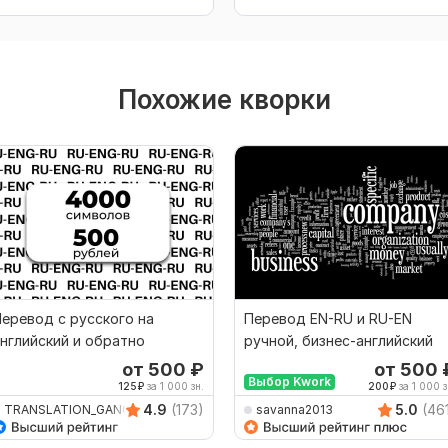
Похожие кворки
еревод с русского на
Перевод EN-RU и RU-EN
нглийский и обратно
ручной, бизнес-английский
от 500
₽
от 500
Выбор Kwork
125
₽
за 1 000 зн.
200
₽
за 1 000 з
4.9
(173)
5.0
(46
TRANSLATION_GANG
savanna2013