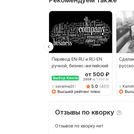
Рекомендуем также
Перевод EN-RU и RU-EN
Сделаю
ручной, бизнес-английский
русско
наобо
от 500
₽
Выбор Kwork
200
₽
за 1 000 зн.
5.0
(461)
savanna2013
Kamilt
Отзывы по кворку
Отзывов по кворку нет