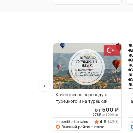
Качественно переведу с
П
турецкого и на турецкий
а
от 500
₽
278
₽
за 1 000 зн.
4.9
(430)
repetitorfrenchru