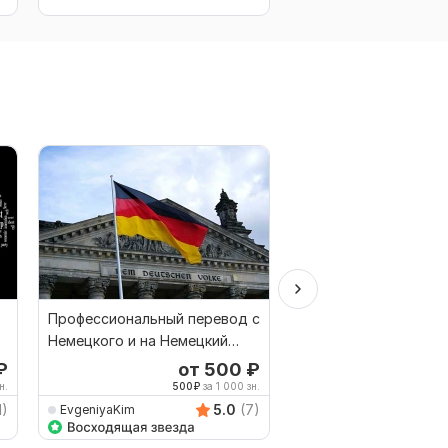
Профессиональный перевод с
Перевод с итальянск
Немецкого и на Немецкий
русский и с русского
язык. Даю гарантии
итальянский
₽
от 500
₽
о
н.
500
₽
за 1 000 зн.
250
1)
5.0
(7)
EvgeniyaKim
Eleanto2011