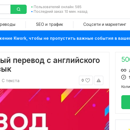
Пользователей онлайн: 585
Последний заказ: 10 мин. назад
ереводы
SEO и трафик
Соцсети и маркетинг
ение Kwork, чтобы не пропустить важные события в ваше
50
ый перевод с английского
зык
С текста
0
Кол