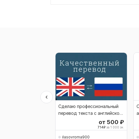
Сделаю профессиональный
С
перевод текста с английского
а
языка на русский
от 500
₽
714
₽
за 1 000 зн.
ilasovroma900