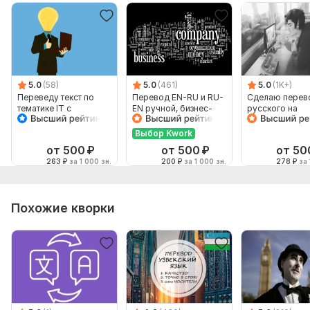
5.0
(58)
5.0
(461)
5.0
(1K+)
Переведу текст по
Перевод EN-RU и RU-
Сделаю перев
тематике IT с
EN ручной, бизнес-
русского на
английского на
английский
английский и
русский, но не
наоборот
Выбор Kwork
наоборот
от 500
₽
от 500
₽
от 50
263
₽
за 1 000 зн.
200
₽
за 1 000 зн.
278
₽
за 
Похожие кворки