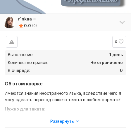
r1nkaa
0.0
(0)
0
Выполнение:
1 день
Количество правок:
Не ограничено
В очереди:
0
Об этом кворке
Имеются знания иностранного языка, вследствие чего я
могу сделать перевод вашего текста в любом формате!
Нужно для заказа:
Ожидаю от вас текст, желательно в формате документа,
Развернуть
также уточнение моей работы-перевод с английского на
русский, либо же с русского на английский.