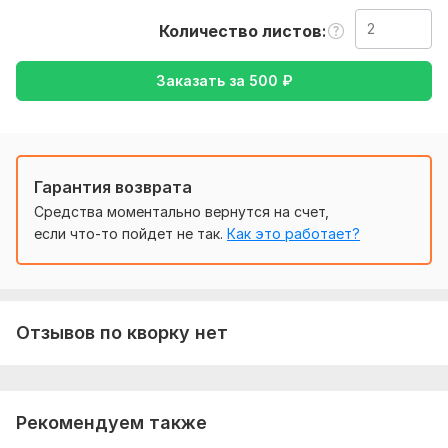
Тематика:
Красота и мода,
Культура и искусство,
Работа,
Количество листов
карьера,
Семья, дети,
Хобби и увлечения
Заказать за
500
₽
Язык перевода:
с Английского на Русский
с Русского на Английский
Объем услуги в кворке:
2 листа
Гарантия возврата
Средства моментально вернутся на счет,
если что-то пойдет не так.
Как это работает?
Отзывов по кворку нет
Рекомендуем также