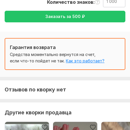
Количество знаков
Чтобы выполнить ваш заказ, мне потребуется от вас
текст ( желательно в формате документа ), а так же
Заказать за
500
₽
желаемый перевод ( с русского на английский или
наоборот )
Тематика:
Интернет и технологии,
Отдых и развлечения,
Спорт,
Хобби и увлечения,
Другое
Гарантия возврата
Язык перевода:
Средства моментально вернутся на счет,
с Русского на Английский
если что-то пойдет не так.
Как это работает?
с Английского на Русский
Объем услуги в кворке:
1 000 знаков
Отзывов по кворку нет
Другие кворки продавца