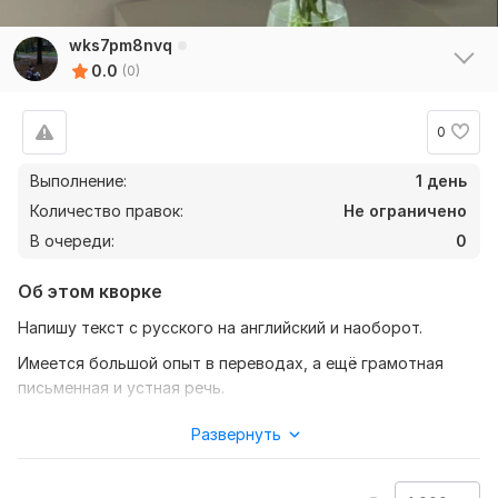
wks7pm8nvq
0.0
(0)
0
Выполнение:
1 день
Количество правок:
Не ограничено
В очереди:
0
Об этом кворке
Напишу текст с русского на английский и наоборот.
Имеется большой опыт в переводах, а ещё грамотная
письменная и устная речь.
Оперативно приступлю к работе.
Развернуть
Соответствие качества и цены
Нужно для заказа: