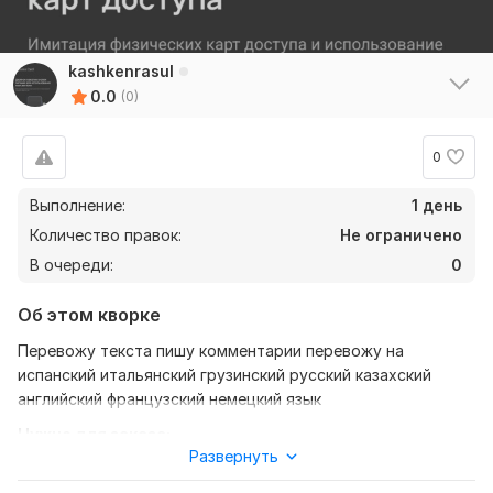
kashkenrasul
0.0
(0)
0
Выполнение:
1 день
Количество правок:
Не ограничено
В очереди:
0
Об этом кворке
Перевожу текста пишу комментарии перевожу на
испанский итальянский грузинский русский казахский
английский французский немецкий язык
Нужно для заказа:
Развернуть
Вежливость чтобы правильно объяснял что нужно
сделать чтобы не обманывал и говорил минимум на