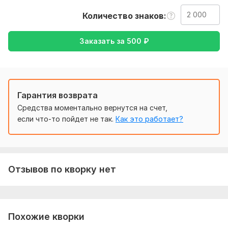
русском казахском или на других которые указаны в
Количество знаков
описании
Тематика:
Авто и мото,
Интернет и технологии,
Заказать за
500
₽
Кулинария,
Культура и искусство,
Медицина и здоровье
Язык перевода:
с Английского на Русский
с Русского на Английский
Гарантия возврата
Объем услуги в кворке:
2 000 знаков
Средства моментально вернутся на счет,
если что-то пойдет не так.
Как это работает?
Отзывов по кворку нет
Похожие кворки