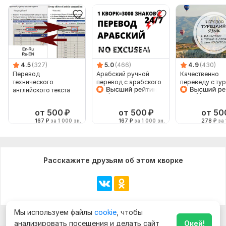
4.5
(327)
5.0
(466)
4.9
(430)
Перевод
Арабский ручной
Качественно
технического
перевод с арабского
переведу с ту
английского текста
на арабский
и на турецкий
от 500
₽
от 500
₽
от 50
167
₽
за 1 000 зн.
167
₽
за 1 000 зн.
278
₽
за 
Расскажите друзьям об этом кворке
Мы используем файлы
cookie
, чтобы
анализировать посещения и делать сайт
Окей!