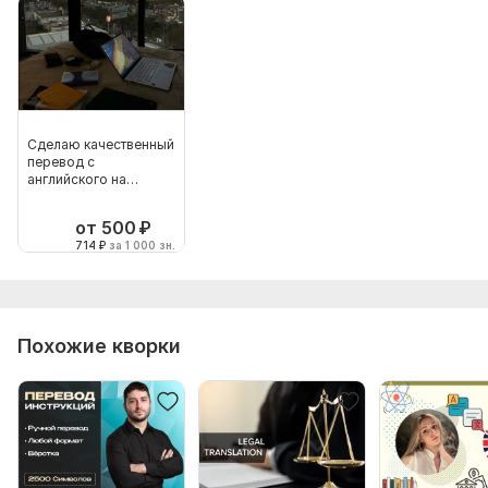
Сделаю качественный
перевод с
английского на
русский
от 500
₽
714
₽
за 1 000 зн.
Похожие кворки