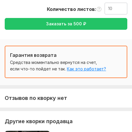
Желательно текст в формате документа. Предупреждать
Количество листов
если заказ срочный, также уточнять переводить с
русского на английский или же с английского на русский.
Заказать за
500
₽
Тематика:
Интернет и технологии,
Кулинария,
Образование и наука,
Спорт,
Другое
Язык перевода:
с Английского на Русский
Гарантия возврата
с Русского на Английский
Средства моментально вернутся на счет,
Объем услуги в кворке:
10 листов
если что-то пойдет не так.
Как это работает?
Отзывов по кворку нет
Другие кворки продавца