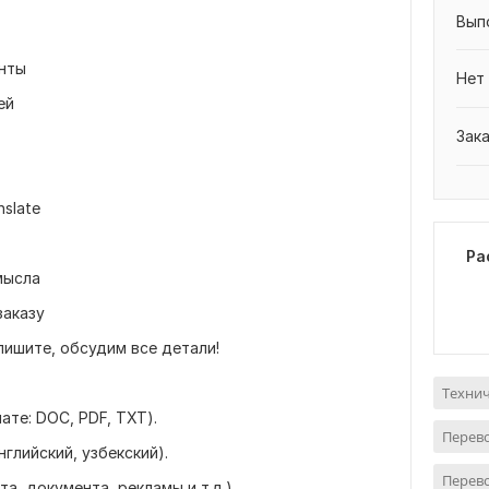
Вып
нты
Нет
ей
Зак
slate
Ра
мысла
заказу
пишите, обсудим все детали!
Технич
ате: DOC, PDF, TXT).
Перево
глийский, узбекский).
Перево
а, документа, рекламы и т.д.).