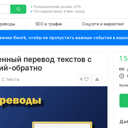
Пользователей онлайн: 979
Последний заказ: 4 мин. назад
ереводы
SEO и трафик
Соцсети и маркетинг
ение Kwork, чтобы не пропустить важные события в ваше
1 
нный перевод текстов с
кий-обратно
С текста
0
Кол
Доб