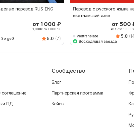
Сделаю перевод RUS-ENG
Перевод с русского языка н
вьетнамский язык
от 1 000
₽
от 500
1,000
₽
за 1 000 зн.
417
₽
за 1 000 з
5.0
(1
Viettranslate
5.0
(7)
SergeG
Сообщество
П
Блог
По
 соглашение
Партнерская программа
Фр
тки ПД
Кейсы
Ка
Ру
Мо