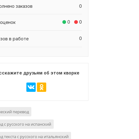
олнено заказов
0
0
0
 оценок
0
азов в работе
сскажите друзьям об этом кворке
еский перевод
д с русского на испанский
д текста с русского на итальянский