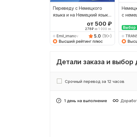
Переведу с Немецкого
Немецк
языка и на Немецкий язык
с неме
от носителя языка
от 500
₽
Выбор 
278
₽
за 1 000 зн.
5.0
(1K+)
Emil_imanov
TRAN
Детали заказа и выбор
Срочный перевод за 12 часов
1 день на выполнение
Доработ