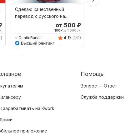
а
Сделаю качественный
Перевод с русского 
перевод с русского на
украинский и наоборот
₽
от 500
₽
о
н.
100
₽
за 1 000 зн.
500
4)
4.9
(131)
DimitriBarvin
ekatarina2021
олезное
Помощь
купателям
Вопрос — Ответ
илансеру
Служба поддержки
к зарабатывать на Kwork
брики
бильное приложение