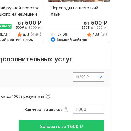
ий ручной перевод
Переводы на немецкий
Качест
цкого на немецкий
язык
немецк
от 500
₽
от 500
₽
Kwork
500
₽
за 1 000 зн.
250
₽
за 1 000 зн.
5.0
(466)
4.9
(31)
SLATION24ON7
maxi06
repeti
 дополнительных услуг
1 (200 ₽)
ка до 100% результата
Количество знаков
Заказать за
1 500
₽