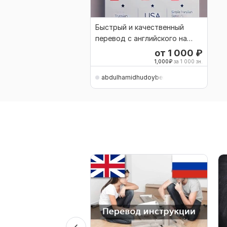
Быстрый и качественный
перевод с английского на
русский и обратно
от 1 000
₽
1,000
₽
за 1 000 зн.
abdulhamidhudoyberga